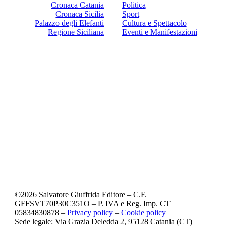
Cronaca Catania
Politica
Cronaca Sicilia
Sport
Palazzo degli Elefanti
Cultura e Spettacolo
Regione Siciliana
Eventi e Manifestazioni
©
2026
Salvatore Giuffrida Editore – C.F.
GFFSVT70P30C351O – P. IVA e Reg. Imp. CT
05834830878 –
Privacy policy
–
Cookie policy
Sede legale: Via Grazia Deledda 2, 95128 Catania (CT)