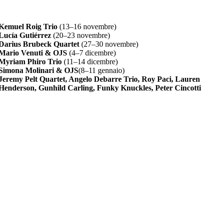
Kemuel Roig Trio
(13–16 novembre)
Lucía Gutiérrez
(20–23 novembre)
Darius Brubeck Quartet
(27–30 novembre)
Mario Venuti & OJS
(4–7 dicembre)
Myriam Phiro Trio
(11–14 dicembre)
Simona Molinari & OJS
(8–11 gennaio)
Jeremy Pelt Quartet, Angelo Debarre Trio, Roy Paci, Lauren
Henderson, Gunhild Carling, Funky Knuckles, Peter Cincotti