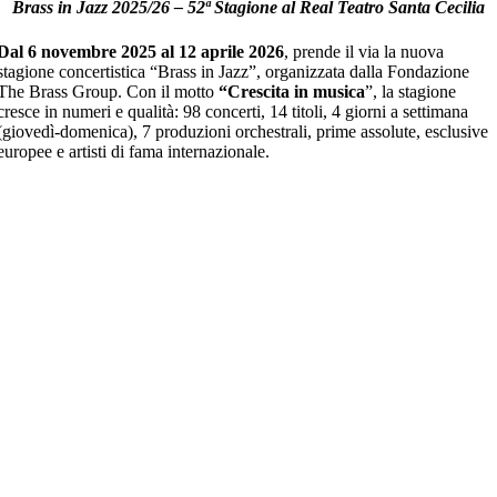
Brass in Jazz 2025/26 – 52ª Stagione al Real Teatro Santa Cecilia
Dal 6 novembre 2025 al 12 aprile 2026
, prende il via la nuova
stagione concertistica “Brass in Jazz”, organizzata dalla Fondazione
The Brass Group. Con il motto
“Crescita in musica
”, la stagione
cresce in numeri e qualità: 98 concerti, 14 titoli, 4 giorni a settimana
(giovedì-domenica), 7 produzioni orchestrali, prime assolute, esclusive
europee e artisti di fama internazionale.