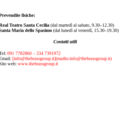
Prevendite fisiche:
Real Teatro Santa Cecilia
(dal martedì al sabato, 9.30–12.30)
Santa Maria dello Spasimo
(dal lunedì al venerdì, 15.30–19.30)
Contatti utili
Tel:
091 7782860 – 334 7391972
Email:
[info@thebrassgroup.it](mailto:info@thebrassgroup.it)
Sito web:
www.thebrassgroup.it