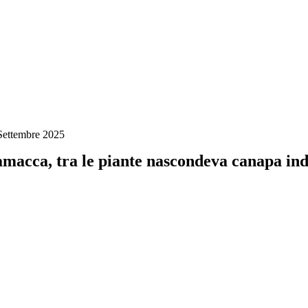
Settembre 2025
macca, tra le piante nascondeva canapa in