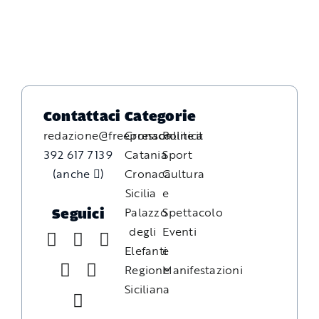
Contattaci
Categorie
redazione@freepressonline.it
Cronaca
Politica
392 617 7139
Catania
Sport
(anche
)
Cronaca
Cultura
Sicilia
e
Palazzo
Spettacolo
Seguici
degli
Eventi
Elefanti
e
Regione
Manifestazioni
Siciliana