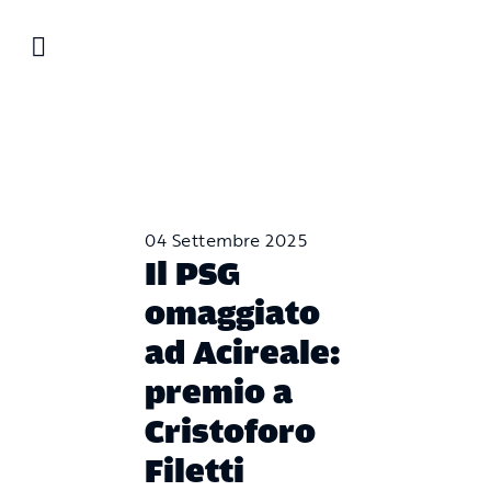
Salta
al
contenuto
04 Settembre 2025
Il PSG
omaggiato
ad Acireale:
premio a
Cristoforo
Filetti