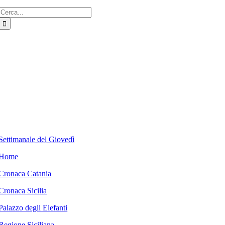
Cerca
per:
Settimanale del Giovedì
Home
Cronaca Catania
Cronaca Sicilia
Palazzo degli Elefanti
Regione Siciliana