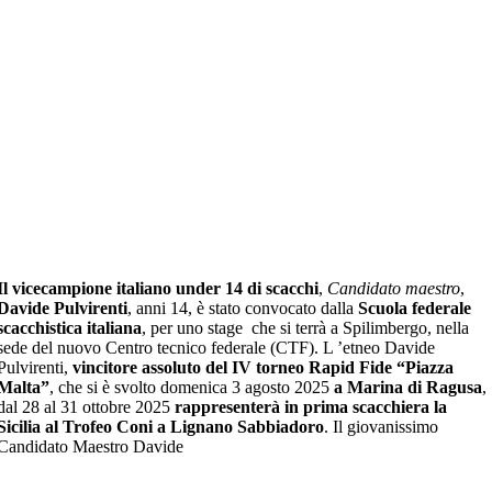
Il vicecampione italiano under 14 di scacchi
,
Candidato maestro
,
Davide Pulvirenti
, anni 14, è stato convocato dalla
Scuola federale
scacchistica italiana
, per uno stage che si terrà a Spilimbergo, nella
sede del nuovo Centro tecnico federale (CTF). L ’etneo Davide
Pulvirenti,
vincitore assoluto del IV torneo Rapid Fide “Piazza
Malta”
, che si è svolto domenica 3 agosto 2025
a Marina di Ragusa
,
dal 28 al 31 ottobre 2025
rappresenterà in prima scacchiera la
Sicilia al Trofeo Coni a Lignano Sabbiadoro
. Il giovanissimo
Candidato Maestro Davide