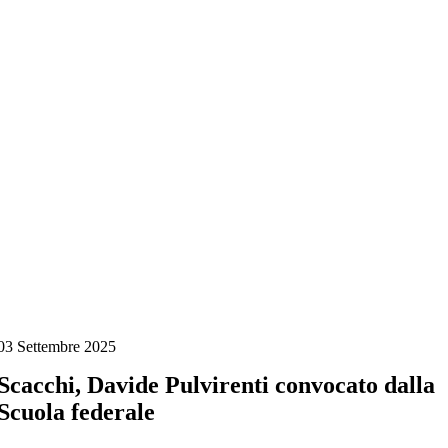
Salta
al
contenuto
03 Settembre 2025
Scacchi, Davide Pulvirenti convocato dalla
Scuola federale