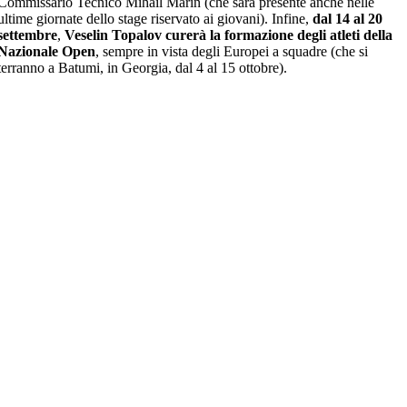
Commissario Tecnico Mihail Marin (che sarà presente anche nelle
ultime giornate dello stage riservato ai giovani). Infine,
dal 14 al 20
settembre
,
Veselin Topalov curerà la formazione degli atleti della
Nazionale Open
, sempre in vista degli Europei a squadre (che si
terranno a Batumi, in Georgia, dal 4 al 15 ottobre).