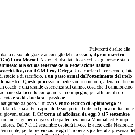
Pulvirenti è salito alla
ribalta nazionale grazie ai consigli del suo
coach, il gran maestro
(Gm) Luca Moroni
. A suon di risultati, lo scacchista giarrese è stato
ammesso alla scuola federale della Federazione italiana
scacchistica, con il GM Lexy Ortega
. Una carriera in crescendo, fatta
di studio e di sacrificio,
a un passo ormai dall’ottenimento del titolo
di maestro
. Questo processo richiede studio continuo, allenamento con
un coach, e una grande esperienza sul campo, cosa che il campioncino
siciliano sta facendo con grandissimo impegno, per affinare il suo
talento e soddisfare la sua passione.
Inaugurato da poco, il nuovo
Centro tecnico di Spilimbergo
ha
iniziato la sua attività aprendo le sue porte ai migliori giocatori italiani e
ai giovani talenti. Il Ctf
torna ad affollarsi da oggi 3 al 7 settembre
,
con uno stage per i ragazzi che parteciperanno a Mondiali ed Europei
juniores. Dal 7 al 12 settembre ospiterà invece le atlete della Nazionale
Femminile, per la preparazione agli Europei a squadre, alla presenza de