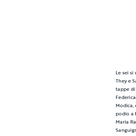
Le sei s
They e S
tappe di
Federica 
Modica, 
podio a 
Maria Ra
Sanguign