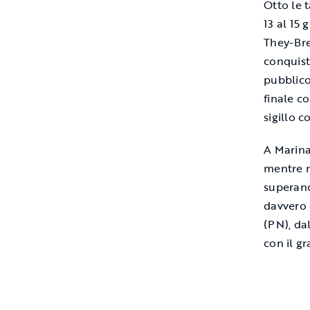
Otto le 
13 al 15
They-Bre
conquist
pubblico
finale c
sigillo 
A Marina
mentre n
superand
davvero 
(PN), da
con il g