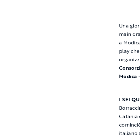
Una gior
main dra
a Modica
play che 
organiz
Consorz
Modica
–
I SEI Q
Borracci
Catania 
cominciò 
italiano 