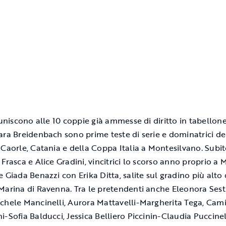
i uniscono alle 10 coppie già ammesse di diritto in tabellon
ara Breidenbach sono prime teste di serie e dominatrici de
 Caorle, Catania e della Coppa Italia a Montesilvano. Subit
Frasca e Alice Gradini, vincitrici lo scorso anno proprio a 
e Giada Benazzi con Erika Ditta, salite sul gradino più alto 
Marina di Ravenna. Tra le pretendenti anche Eleonora Sest
chele Mancinelli, Aurora Mattavelli-Margherita Tega, Cami
i-Sofia Balducci, Jessica Belliero Piccinin-Claudia Puccinell