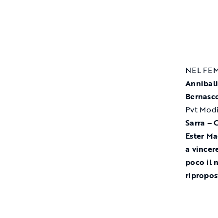
NEL FEMM
Annibali
Bernasco
Pvt Modi
Sarra – 
Ester Ma
a vincer
poco il 
ripropos