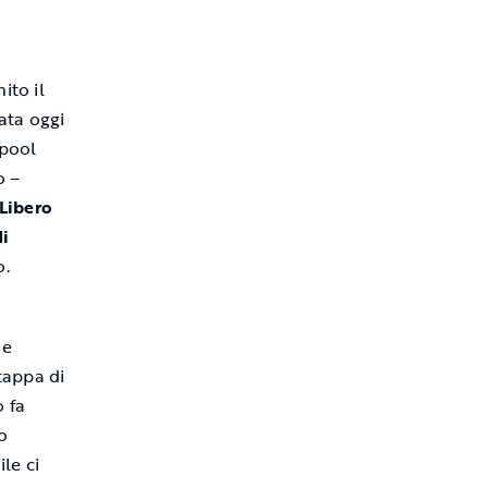
ito il
ata oggi
 pool
o –
Libero
i
o.
de
 tappa di
 fa
lo
ile ci