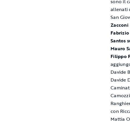
sono il 
allenati
San Giov
Zacconi
Fabrizi
Santos s
Mauro S
Filippo 
aggiungo
Davide B
Davide D
Caminati
Camozzi;
Ranghier
con Ricc
Mattia Or