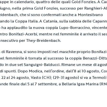
tappe in calendario, quattro delle quali Gold Fonzies
.
A Cao
 giugno, nella prima Gold Fonzies, successo per Ranghieri-Alf
idenbach, che si sono confermati anche a Montesilvano
ando la Coppa Italia. A Catania, sulla sabbia delle Capanni
 ha applaudito la nuova coppia Lupo-Borraccino, vincente
ontro Bonifazi-Acerbi, mentre nel femminile è arrivato il s
consecutivo per They-Breidenbach.
 di Ravenna, si sono imposti nel maschile proprio Bonifazi
el femminile è tornata al successo la coppia Benazzi-Ditta
o in due set Sanguigni-Balducci. Rimane un mese di agost
di spunti. Dopo Modica, nell’ordine, dall’8 al 10 agosto, C
l 22 al 24 agosto, Vasto (CH); (29-31 agosto) si va a Termoli
rande finale dal 5 al 7 settembre, a Bellaria Igea Marina (RN