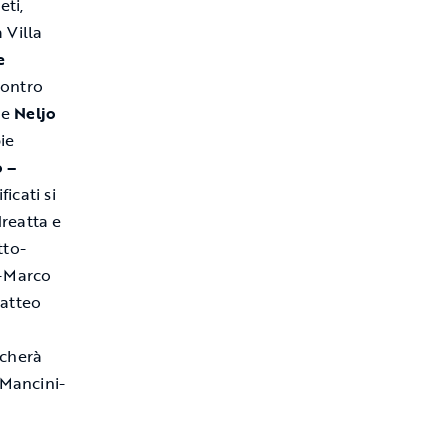
leti,
 Villa
e
contro
e
Neljo
ie
 –
ificati si
reatta e
tto-
s-Marco
atteo
ocherà
 Mancini-