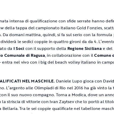
nata intensa di qualificazione con sfide serrate hanno defin
w della tappa del campionato italiano Gold Fonzies, scatt
. Da domani mattina, quindi, si fa sul serio con la formula
dividerà le sedici coppie in quattro gironi da da 4. L’event
zato da
I Soci
con il supporto della
Regione Siciliana
e del
io Comunale di Ragusa
, in collaborazione con il
Comune d
 entra nel vivo con i big del beach volley italiano in camp
UALIFICATI NEL MASCHILE.
Daniele Lupo gioca con Davi
no. L’argento alle Olimpiadi di Rio nel 2016 ha già vinto la
con il suo nuovo compagno. Torna a Modica, dove un anno
la striscia di vittorie con Ivan Zaytsev che lo portò al tito
a Bellaria. Tra le sei coppie qualificate nel tabellone masch