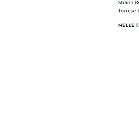
Sharin R
Torrese-
NELLE 