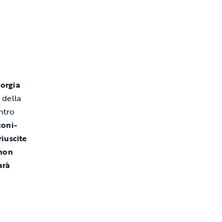
a
iorgia
 della
ntro
coni-
riuscite
 non
arà