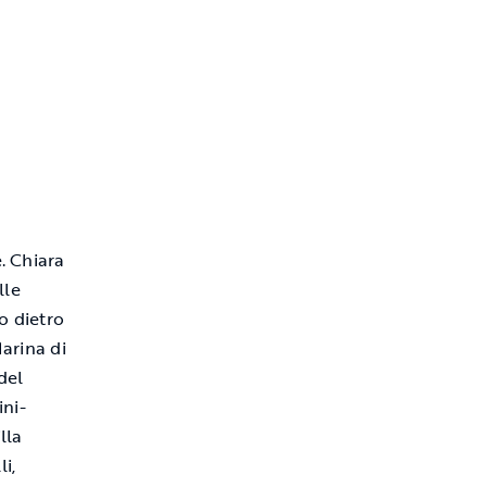
e. Chiara
lle
o dietro
Marina di
del
ini-
lla
i,