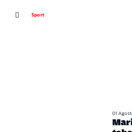
Salta
al
Sport
contenuto
01 Agos
Mari