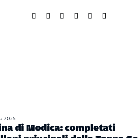
to 2025
na di Modica: completati