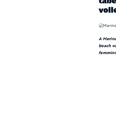
tabe
voll
A Marina
beach vo
femmini