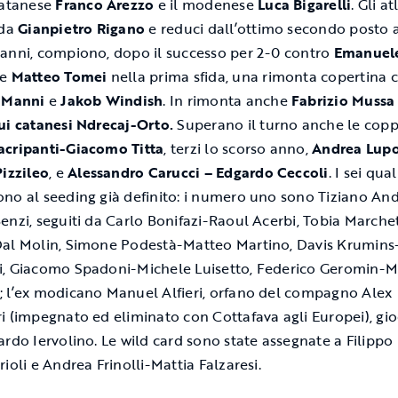
catanese
Franco Arezzo
e il modenese
Luca Bigarelli
. Gli at
 da
Gianpietro Rigano
e reduci dall’ottimo secondo posto a
anni, compiono, dopo il successo per 2-0 contro
Emanuel
e
Matteo Tomei
nella prima sfida, una rimonta copertina 
o Manni
e
Jakob Windish
. In rimonta anche
Fabrizio Mussa
ui catanesi Ndrecaj-Orto.
Superano il turno anche le copp
acripanti-Giacomo Titta
, terzi lo scorso anno,
Andrea Lupo
Pizzileo
, e
Alessandro Carucci – Edgardo Ceccoli
. I sei qual
no al seeding già definito: i numero uno sono Tiziano And
enzi, seguiti da Carlo Bonifazi-Raoul Acerbi, Tobia Marche
al Molin, Simone Podestà-Matteo Martino, Davis Krumin
, Giacomo Spadoni-Michele Luisetto, Federico Geromin-M
 l’ex modicano Manuel Alfieri, orfano del compagno Alex
i (impegnato ed eliminato con Cottafava agli Europei), gi
ardo Iervolino. Le wild card sono state assegnate a Filippo
ioli e Andrea Frinolli-Mattia Falzaresi.