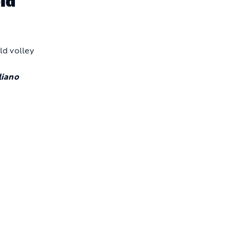
old
liano