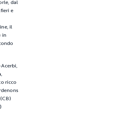
rle, dal
ieri e
ne, il
 in
econdo
-Acerbi,
,
o ricco
ordenons
 (CB)
)