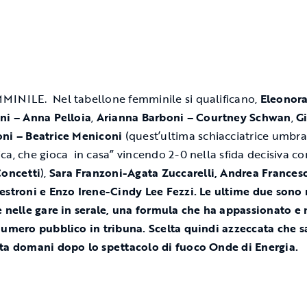
INILE. Nel tabellone femminile si qualificano,
Eleonor
ni – Anna Pelloia
,
Arianna Barboni – Courtney Schwan
,
G
ni – Beatrice Meniconi
(quest’ultima schiacciatrice umbra
ca, che gioca in casa” vincendo 2-0 nella sfida decisiva co
Concetti
),
Sara Franzoni-Agata Zuccarelli, Andrea Frances
estroni e Enzo Irene-Cindy Lee Fezzi. Le ultime due sono 
e nelle gare in serale, una formula che ha appassionato e
numero pubblico in tribuna. Scelta quindi azzeccata che s
ta domani dopo lo spettacolo di fuoco Onde di Energia.