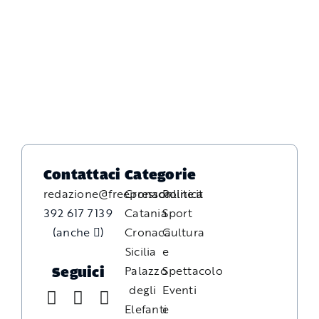
Contattaci
Categorie
redazione@freepressonline.it
Cronaca
Politica
392 617 7139
Catania
Sport
(anche
)
Cronaca
Cultura
Sicilia
e
Palazzo
Spettacolo
Seguici
degli
Eventi
Elefanti
e