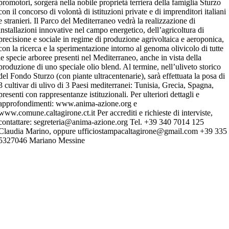
promotori, sorgerà nella nobile proprietà terriera della famiglia Sturzo
con il concorso di volontà di istituzioni private e di imprenditori italiani
e stranieri. Il Parco del Mediterraneo vedrà la realizzazione di
installazioni innovative nel campo energetico, dell’agricoltura di
precisione e sociale in regime di produzione agrivoltaica e aeroponica,
con la ricerca e la sperimentazione intorno al genoma olivicolo di tutte
le specie arboree presenti nel Mediterraneo, anche in vista della
produzione di uno speciale olio blend. Al termine, nell’uliveto storico
del Fondo Sturzo (con piante ultracentenarie), sarà effettuata la posa di
3 cultivar di ulivo di 3 Paesi mediterranei: Tunisia, Grecia, Spagna,
presenti con rappresentanze istituzionali. Per ulteriori dettagli e
approfondimenti: www.anima-azione.org e
www.comune.caltagirone.ct.it Per accrediti e richieste di interviste,
contattare: segreteria@anima-azione.org Tel. +39 340 7014 125
Claudia Marino, oppure ufficiostampacaltagirone@gmail.com +39 335
5327046 Mariano Messine