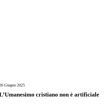
Salta
al
contenuto
26 Giugno 2025
L’Umanesimo cristiano non è artificiale