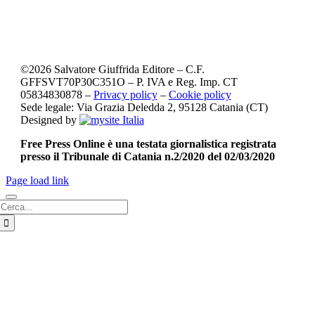
©
2026
Salvatore Giuffrida Editore – C.F.
GFFSVT70P30C351O – P. IVA e Reg. Imp. CT
05834830878 –
Privacy policy
–
Cookie policy
Sede legale: Via Grazia Deledda 2, 95128 Catania (CT)
Designed by
Free Press Online è una testata giornalistica registrata
presso il Tribunale di Catania n.2/2020 del 02/03/2020
Page load link
Cerca
per: