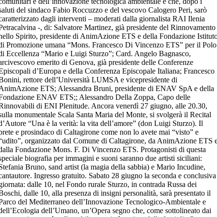
comunitari e dell’innovazione tecnologica ambientale e che, dopo i
saluti del sindaco Fabio Roccuzzo e del vescovo Calogero Peri, sarò
caratterizzato dagli interventi – moderati dalla giornalista RAI Ilenia
Petracalvina -, di: Salvatore Martinez, già presidente del Rinnovamento
nello Spirito, presidente di AnimAzione ETS e della Fondazione Istitut
di Promozione umana “Mons. Francesco Di Vincenzo ETS” per il Polo
di Eccellenza “Mario e Luigi Sturzo”; Card. Angelo Bagnasco,
arcivescovo emerito di Genova, già presidente delle Conferenze
Episcopali d’Europa e della Conferenza Episcopale Italiana; Francesco
Bonini, rettore dell’Università LUMSA e vicepresidente di
AnimAzione ETS; Alessandra Bruni, presidente di ENAV SpA e della
Fondazione ENAV ETS;; Alessandro Della Zoppa, Capo delle
Rinnovabili di ENI Plenitude. Ancora venerdì 27 giugno, alle 20.30,
sulla monumentale Scala Santa Maria del Monte, si svolgerà il Recital
d’Autore “Una è la verità: la vita dell’amore” (don Luigi Sturzo). Il
prete e prosindaco di Caltagirone come non lo avete mai “visto” e
“udito”, organizzato dal Comune di Caltagirone, da AnimAzione ETS 
dalla Fondazione Mons. F. Di Vincenzo ETS. Protagonisti di questa
speciale biografia per immagini e suoni saranno due artisti siciliani:
Stefania Bruno, sand artist (la magia della sabbia) e Mario Incudine,
cantautore. Ingresso gratuito. Sabato 28 giugno la seconda e conclusiva
giornata: dalle 10, nel Fondo rurale Sturzo, in contrada Russa dei
Boschi, dalle 10, alla presenza di insigni personalità, sarà presentato il
Parco del Mediterraneo dell’Innovazione Tecnologico-Ambientale e
dell’Ecologia dell’Umano, un’Opera segno che, come sottolineato dai