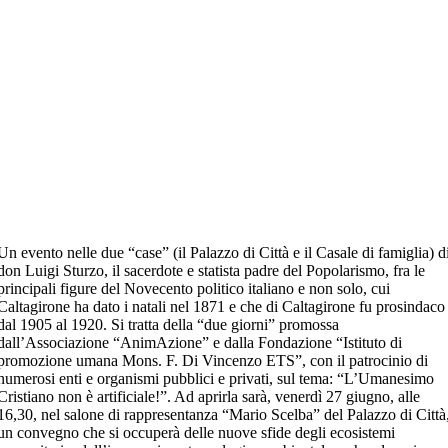
Un evento nelle due “case” (il Palazzo di Città e il Casale di famiglia) d
don Luigi Sturzo, il sacerdote e statista padre del Popolarismo, fra le
principali figure del Novecento politico italiano e non solo, cui
Caltagirone ha dato i natali nel 1871 e che di Caltagirone fu prosindaco
dal 1905 al 1920. Si tratta della “due giorni” promossa
dall’Associazione “AnimAzione” e dalla Fondazione “Istituto di
promozione umana Mons. F. Di Vincenzo ETS”, con il patrocinio di
numerosi enti e organismi pubblici e privati, sul tema: “L’Umanesimo
Cristiano non è artificiale!”. Ad aprirla sarà, venerdì 27 giugno, alle
16,30, nel salone di rappresentanza “Mario Scelba” del Palazzo di Città
un convegno che si occuperà delle nuove sfide degli ecosistemi