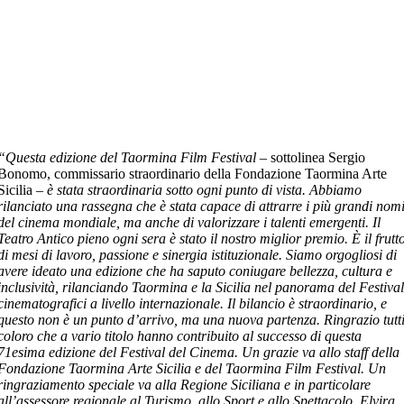
“Questa edizione del Taormina Film Festival
– sottolinea Sergio
Bonomo, commissario straordinario della Fondazione Taormina Arte
Sicilia –
è stata straordinaria sotto ogni punto di vista. Abbiamo
rilanciato una rassegna che è stata capace di attrarre i più grandi nom
del cinema mondiale, ma anche di valorizzare i talenti emergenti. Il
Teatro Antico pieno ogni sera è stato il nostro miglior premio. È il frutt
di mesi di lavoro, passione e sinergia istituzionale. Siamo orgogliosi di
avere ideato una edizione che ha saputo coniugare bellezza, cultura e
inclusività, rilanciando Taormina e la Sicilia nel panorama del Festiva
cinematografici a livello internazionale. Il bilancio è straordinario, e
questo non è un punto d’arrivo, ma una nuova partenza. Ringrazio tutt
coloro che a vario titolo hanno contribuito al successo di questa
71esima edizione del Festival del Cinema. Un grazie va allo staff della
Fondazione Taormina Arte Sicilia e del Taormina Film Festival. Un
ringraziamento speciale va alla Regione Siciliana e in particolare
all’assessore regionale al Turismo, allo Sport e allo Spettacolo, Elvira