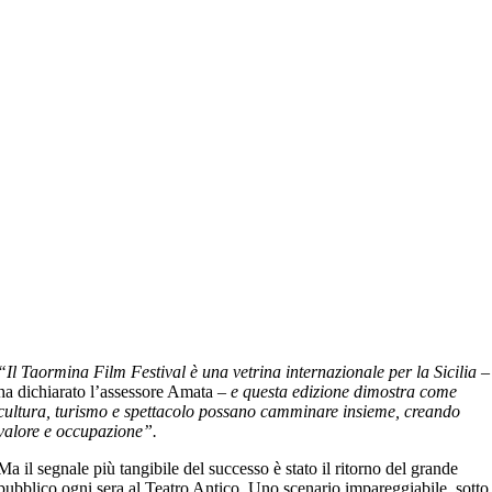
“Il Taormina Film Festival è una vetrina internazionale per la Sicilia
–
ha dichiarato l’assessore Amata –
e questa edizione dimostra come
cultura, turismo e spettacolo possano camminare insieme, creando
valore e occupazione”.
Ma il segnale più tangibile del successo è stato il ritorno del grande
pubblico ogni sera al Teatro Antico. Uno scenario impareggiabile, sotto