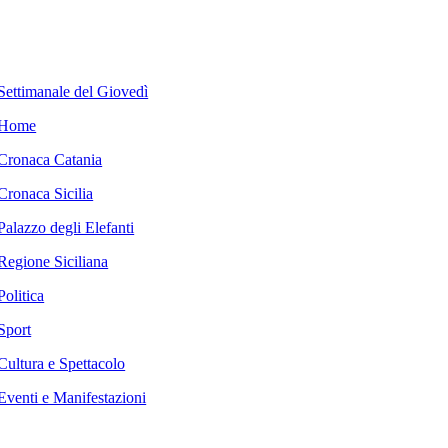
Settimanale del Giovedì
Home
Cronaca Catania
Cronaca Sicilia
Palazzo degli Elefanti
Regione Siciliana
Politica
Sport
Cultura e Spettacolo
Eventi e Manifestazioni