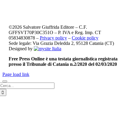
©
2026
Salvatore Giuffrida Editore – C.F.
GFFSVT70P30C351O – P. IVA e Reg. Imp. CT
05834830878 –
Privacy policy
–
Cookie policy
Sede legale: Via Grazia Deledda 2, 95128 Catania (CT)
Designed by
Free Press Online è una testata giornalistica registrata
presso il Tribunale di Catania n.2/2020 del 02/03/2020
Page load link
Cerca
per: