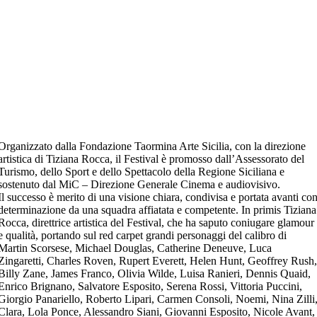
Organizzato dalla Fondazione Taormina Arte Sicilia, con la direzione
artistica di Tiziana Rocca, il Festival è promosso dall’Assessorato del
Turismo, dello Sport e dello Spettacolo della Regione Siciliana e
sostenuto dal MiC – Direzione Generale Cinema e audiovisivo.
Il successo è merito di una visione chiara, condivisa e portata avanti co
determinazione da una squadra affiatata e competente. In primis Tiziana
Rocca, direttrice artistica del Festival, che ha saputo coniugare glamour
e qualità, portando sul red carpet grandi personaggi del calibro di
Martin Scorsese, Michael Douglas, Catherine Deneuve, Luca
Zingaretti, Charles Roven, Rupert Everett, Helen Hunt, Geoffrey Rush
Billy Zane, James Franco, Olivia Wilde, Luisa Ranieri, Dennis Quaid,
Enrico Brignano, Salvatore Esposito, Serena Rossi, Vittoria Puccini,
Giorgio Panariello, Roberto Lipari, Carmen Consoli, Noemi, Nina Zilli
Clara, Lola Ponce, Alessandro Siani, Giovanni Esposito, Nicole Avant,