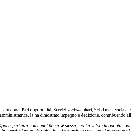
struzione, Pari opportunità, Servizi socio-sanitari, Solidarietà sociale,
di amministratrice, la ha dimostrato impegno e dedizione, contribuendo all
gni esperienza non è mai fine a sé stessa, ma ha valore in quanto concor
n incarichi amministrativi, la cui turnazione consente di apportare ulte