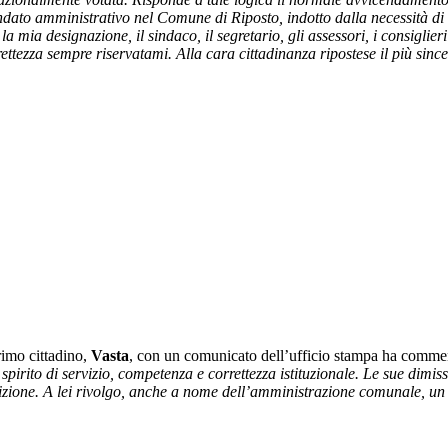
ato amministrativo nel Comune di Riposto, indotto dalla necessità di rie
la mia designazione, il sindaco, il segretario, gli assessori, i consiglie
ettezza sempre riservatami. Alla cara cittadinanza ripostese il più since
rimo cittadino,
Vasta
, con un comunicato dell’ufficio stampa ha commen
spirito di servizio, competenza e correttezza istituzionale. Le sue dimi
izione. A lei rivolgo, anche a nome dell’amministrazione comunale, un se