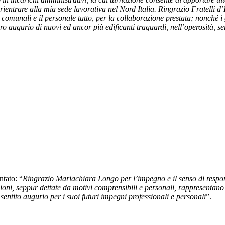
ntrare alla mia sede lavorativa nel Nord Italia. Ringrazio Fratelli d’It
ri comunali e il personale tutto, per la collaborazione prestata; nonché i 
ro augurio di nuovi ed ancor più edificanti traguardi, nell’operosità, ser
tato: “
Ringrazio Mariachiara Longo per l’impegno e il senso di respons
ssioni, seppur dettate da motivi comprensibili e personali, rappresentano
ntito augurio per i suoi futuri impegni professionali e personali
”.