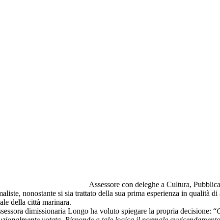
Assessore con deleghe a Cultura, Pubblica i
aliste, nonostante si sia trattato della sua prima esperienza in qualità 
ale della città marinara.
ssessora dimissionaria Longo ha voluto spiegare la propria decisione: “
O
tuzionalmente votata. Risponde a tale logica il normale avvicendamento i