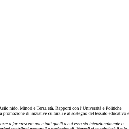
 Asilo nido, Minori e Terza età, Rapporti con l’Università e Politiche
a promozione di iniziative culturali e al sostegno del tessuto educativo 
re a far crescere noi e tutti quelli a cui essa sia intenzionalmente o
riori contributi personali e professionali. Venerdì si concluderà il mio