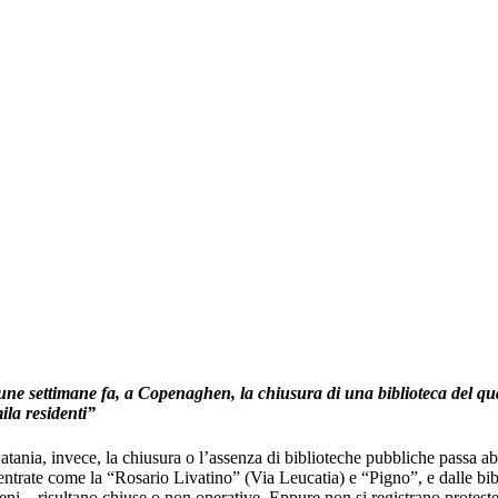
une settimane fa, a Copenaghen, la chiusura di una biblioteca del qua
ila residenti”
tania, invece, la chiusura o l’assenza di biblioteche pubbliche passa a
entrate come la
“
Rosario Livatino” (Via Leucatia) e
“
Pigno”, e dalle bib
ni – risultano chiuse o non operative. Eppure non si registrano protest