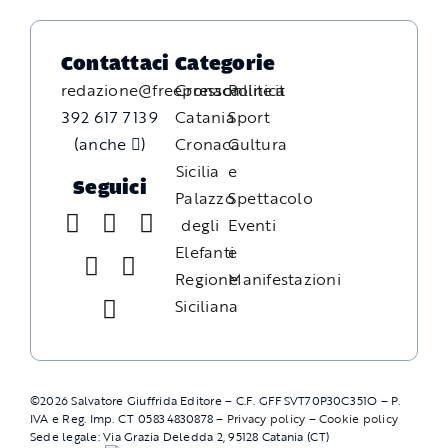
Contattaci
Categorie
redazione@freepressonline.it
Cronaca
Politica
392 617 7139
Catania
Sport
(anche
)
Cronaca
Cultura
Sicilia
e
Seguici
Palazzo
Spettacolo
degli
Eventi
Elefanti
e
Regione
Manifestazioni
Siciliana
©
2026
Salvatore Giuffrida Editore – C.F. GFFSVT70P30C351O – P.
IVA e Reg. Imp. CT 05834830878 –
Privacy policy
–
Cookie policy
Sede legale: Via Grazia Deledda 2, 95128 Catania (CT)