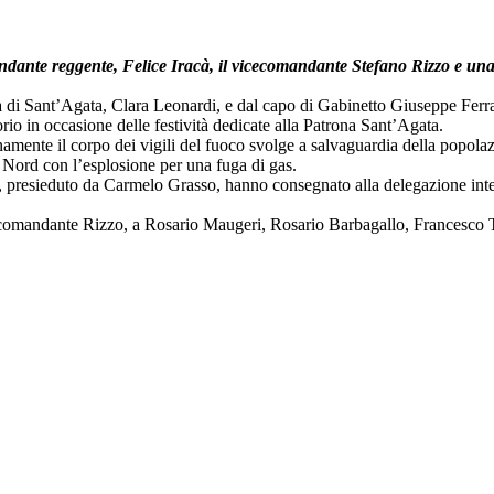
andante reggente, Felice Iracà, il vicecomandante Stefano Rizzo e una
ta di Sant’Agata, Clara Leonardi, e dal capo di Gabinetto Giuseppe Ferr
torio in occasione delle festività dedicate alla Patrona Sant’Agata.
amente il corpo dei vigili del fuoco svolge a salvaguardia della popolaz
o Nord con l’esplosione per una fuga di gas.
, presieduto da Carmelo Grasso, hanno consegnato alla delegazione interv
l vicecomandante Rizzo, a Rosario Maugeri, Rosario Barbagallo, France