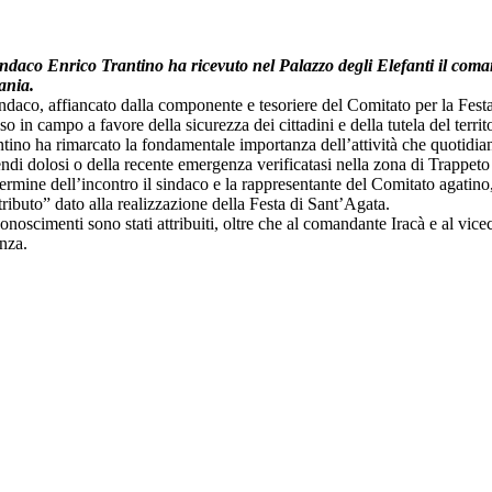
sindaco Enrico Trantino ha ricevuto nel Palazzo degli Elefanti il com
tania.
indaco, affiancato dalla componente e tesoriere del Comitato per la Fes
o in campo a favore della sicurezza dei cittadini e della tutela del terri
tino ha rimarcato la fondamentale importanza dell’attività che quotidian
ndi dolosi o della recente emergenza verificatasi nella zona di Trappet
ermine dell’incontro il sindaco e la rappresentante del Comitato agatino
ributo” dato alla realizzazione della Festa di Sant’Agata.
iconoscimenti sono stati attribuiti, oltre che al comandante Iracà e a
nza.