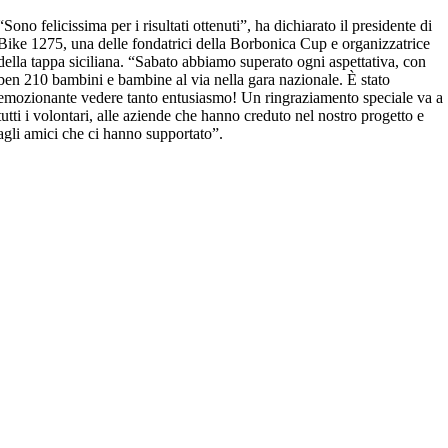
“Sono felicissima per i risultati ottenuti”
, ha dichiarato
il presidente di
Bike 1275
, una delle fondatrici della Borbonica Cup e organizzatrice
della tappa siciliana.
“Sabato abbiamo superato ogni aspettativa, con
ben 210 bambini e bambine al via nella gara nazionale. È stato
emozionante vedere tanto entusiasmo! Un ringraziamento speciale va a
tutti i volontari, alle aziende che hanno creduto nel nostro progetto e
agli amici che ci hanno supportato”
.