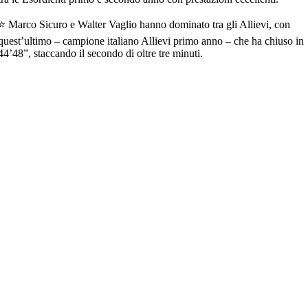
⭐
Marco Sicuro
e
Walter Vaglio
hanno dominato tra gli
Allievi
, con
quest’ultimo – campione italiano Allievi primo anno – che ha chiuso in
44’48”
, staccando il secondo di oltre tre minuti.