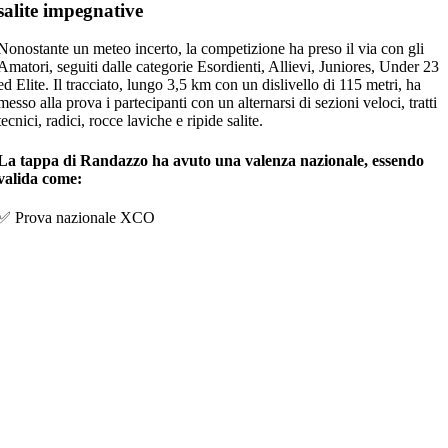
salite impegnative
Nonostante un meteo incerto, la competizione ha preso il via con gli
Amatori
, seguiti dalle categorie
Esordienti, Allievi, Juniores, Under 23
ed Elite
. Il tracciato, lungo
3,5 km
con un dislivello di
115 metri
, ha
messo alla prova i partecipanti con un alternarsi di
sezioni veloci, tratti
tecnici, radici, rocce laviche e ripide salite
.
La tappa di
Randazzo
ha avuto una valenza
nazionale
, essendo
valida come:
✅
Prova nazionale XCO