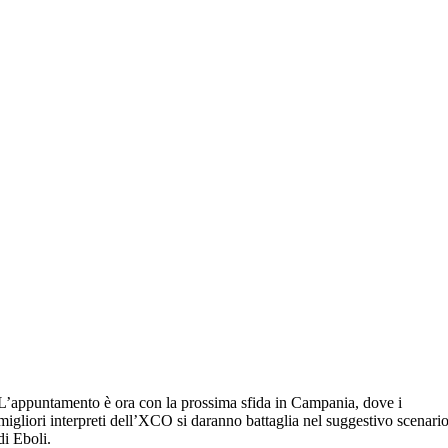
L’appuntamento è ora con la prossima sfida in
Campania
, dove i
migliori interpreti dell’XCO si daranno battaglia nel suggestivo scenari
di
Eboli
.