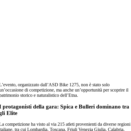
L’evento, organizzato dall’
ASD Bike 1275
, non è stato solo
un’occasione di competizione, ma anche un’opportunità per scoprire il
patrimonio
storico e naturalistico dell’Etna
.
I protagonisti della gara: Spica e Bulleri dominano tra
gli Elite
La competizione ha visto al via
215 atleti
provenienti da diverse regioni
italiane, tra cui
Lombardia, Toscana, Friuli Venezia Giulia, Calabria,