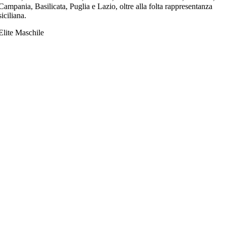
Campania, Basilicata, Puglia e Lazio
, oltre alla folta rappresentanza
siciliana
.
Elite Maschile