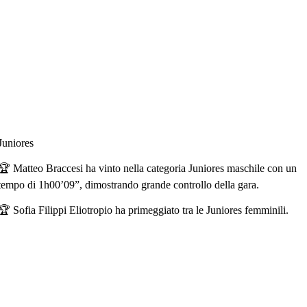
Juniores
🏆
Matteo Braccesi
ha vinto nella categoria
Juniores maschile
con un
tempo di
1h00’09”
, dimostrando grande controllo della gara.
🏆
Sofia Filippi Eliotropio
ha primeggiato tra le
Juniores femminili
.