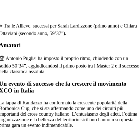
⭐ Tra le
Allieve
, successi per
Sarah Lardizzone
(primo anno) e
Chiara
Ottaviani
(secondo anno,
59’37”
).
Amatori
🏆
Antonio Puglisi
ha imposto il proprio ritmo, chiudendo con un
solido
50’34”
, aggiudicandosi il primo posto tra i
Master 2
e il successo
nella
classifica assoluta
.
Un evento di successo che fa crescere il movimento
XCO in Italia
La tappa di
Randazzo
ha confermato la crescente popolarità della
Borbonica Cup
, che si sta affermando come uno dei circuiti più
importanti del
cross country italiano
. L’entusiasmo degli atleti, l’ottima
organizzazione e la bellezza del territorio siciliano hanno reso questa
prima gara un evento indimenticabile.