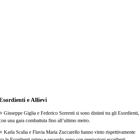
Esordienti e Allievi
⭐
Giuseppe Giglia
e
Federico Sorrenti
si sono distinti tra gli
Esordienti
,
con una gara combattuta fino all’ultimo metro.
⭐
Karla Scalia
e
Flavia Maria Zuccarello
hanno vinto rispettivamente
tra le
Esordienti primo e secondo anno
con prestazioni eccellenti.