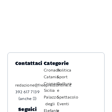
Contattaci
Categorie
Cronaca
Politica
Catania
Sport
Cronaca
Cultura
redazione@freepressonline.it
Sicilia
e
392 617 7139
Palazzo
Spettacolo
(anche
)
degli
Eventi
Seguici
Elefanti
e