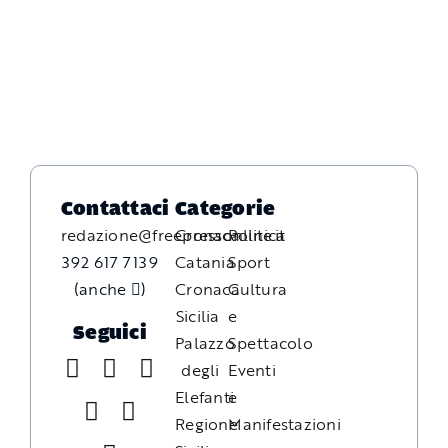
Contattaci
Categorie
redazione@freepressonline.it
Cronaca
Politica
392 617 7139
Catania
Sport
(anche
)
Cronaca
Cultura
Sicilia
e
Seguici
Palazzo
Spettacolo
degli
Eventi
Elefanti
e
Regione
Manifestazioni