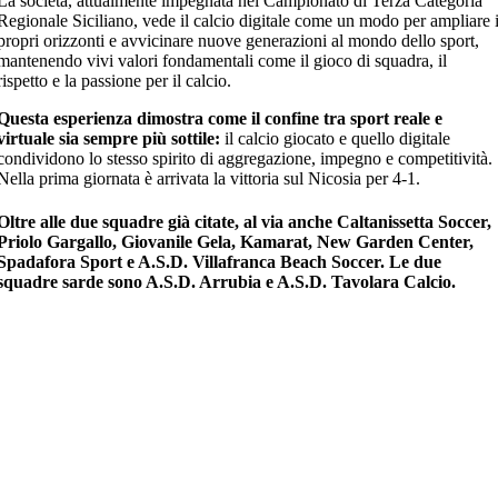
La società, attualmente impegnata nel Campionato di Terza Categoria
Regionale Siciliano, vede il calcio digitale come un modo per ampliare 
propri orizzonti e avvicinare nuove generazioni al mondo dello sport,
mantenendo vivi valori fondamentali come il gioco di squadra, il
rispetto e la passione per il calcio.
Questa esperienza dimostra come il confine tra sport reale e
virtuale sia sempre più sottile:
il calcio giocato e quello digitale
condividono lo stesso spirito di aggregazione, impegno e competitività.
Nella prima giornata è arrivata la vittoria sul Nicosia per 4-1.
Oltre alle due squadre già citate, al via anche Caltanissetta Soccer,
Priolo Gargallo, Giovanile Gela, Kamarat, New Garden Center,
Spadafora Sport e A.S.D. Villafranca Beach Soccer. Le due
squadre sarde sono A.S.D. Arrubia e A.S.D. Tavolara Calcio.