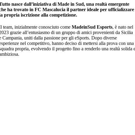
Tutto nasce dall’iniziativa di Made in Sud, una realtà emergente
che ha trovato in FC Mascalucia il partner ideale per ufficializzare
la propria iscrizione alla competizione.
Il team, inizialmente conosciuto come
MadeinSud Esports
, è nato nel
2023 grazie all’entusiasmo di un gruppo di amici provenienti da Sicilia
e Campania, uniti dalla passione per gli eSports. Dopo diverse
esperienze nel competitivo, hanno deciso di mettersi alla prova con una
squadra propria, evolvendo il progetto fino a renderlo una realtà solida 
ambiziosa.