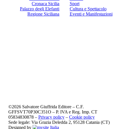
Cronaca Sicilia
Sport
Palazzo degli Elefanti
Cultura e Spettacolo
Regione Siciliana
Eventi e Manifestazioni
©
2026
Salvatore Giuffrida Editore – C.F.
GFFSVT70P30C351O – P. IVA e Reg. Imp. CT
05834830878 –
Privacy policy
–
Cookie policy
Sede legale: Via Grazia Deledda 2, 95128 Catania (CT)
Designed by