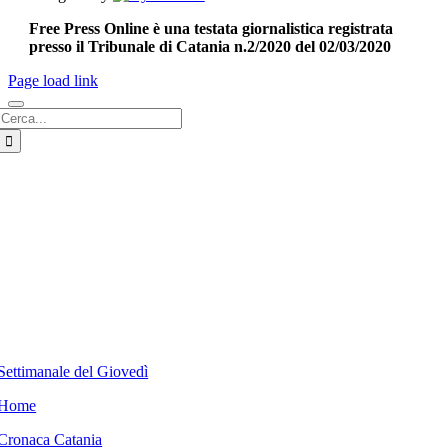
Free Press Online è una testata giornalistica registrata
presso il Tribunale di Catania n.2/2020 del 02/03/2020
Page load link
Cerca
per:
Settimanale del Giovedì
Home
Cronaca Catania