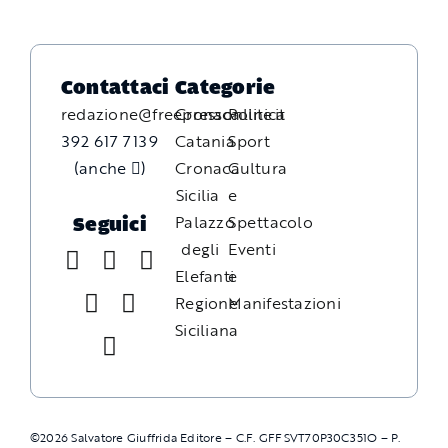
Contattaci
Categorie
redazione@freepressonline.it
Cronaca
Politica
392 617 7139
Catania
Sport
(anche
)
Cronaca
Cultura
Sicilia
e
Palazzo
Spettacolo
Seguici
degli
Eventi
Elefanti
e
Regione
Manifestazioni
Siciliana
©
2026
Salvatore Giuffrida Editore – C.F. GFFSVT70P30C351O – P.