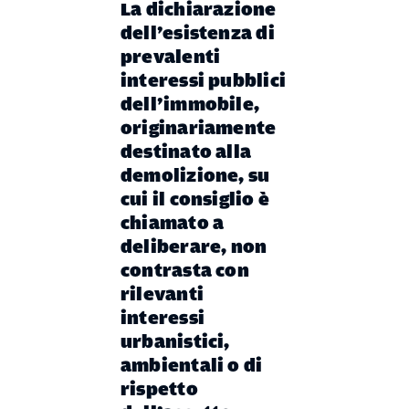
La dichiarazione
dell’esistenza di
prevalenti
interessi pubblici
dell’immobile,
originariamente
destinato alla
demolizione, su
cui il consiglio è
chiamato a
deliberare, non
contrasta con
rilevanti
interessi
urbanistici,
ambientali o di
rispetto