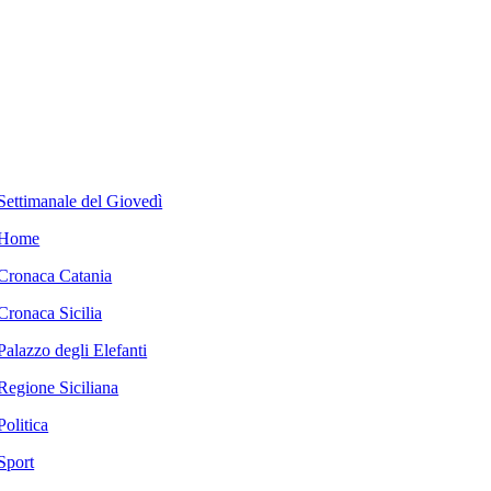
Settimanale del Giovedì
Home
Cronaca Catania
Cronaca Sicilia
Palazzo degli Elefanti
Regione Siciliana
Politica
Sport