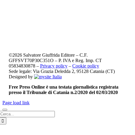
©
2026
Salvatore Giuffrida Editore – C.F.
GFFSVT70P30C351O – P. IVA e Reg. Imp. CT
05834830878 –
Privacy policy
–
Cookie policy
Sede legale: Via Grazia Deledda 2, 95128 Catania (CT)
Designed by
Free Press Online è una testata giornalistica registrata
presso il Tribunale di Catania n.2/2020 del 02/03/2020
Page load link
Cerca
per: