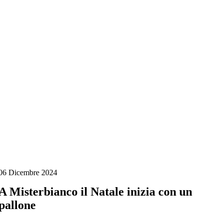
Salta
al
contenuto
06 Dicembre 2024
A Misterbianco il Natale inizia con un
pallone