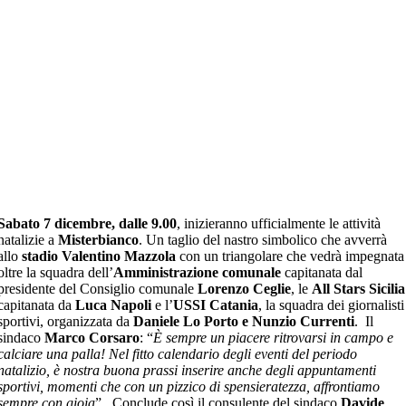
Sabato 7 dicembre, dalle 9.00
, inizieranno ufficialmente le attività
natalizie a
Misterbianco
. Un taglio del nastro simbolico che avverrà
allo
stadio Valentino Mazzola
con un triangolare che vedrà impegnata
oltre la squadra dell’
Amministrazione comunale
capitanata dal
presidente del Consiglio comunale
Lorenzo Ceglie
, le
All Stars Sicilia
capitanata da
Luca Napoli
e l’
USSI Catania
, la squadra dei giornalisti
sportivi, organizzata da
Daniele Lo Porto e Nunzio Currenti
. Il
sindaco
Marco Corsaro
: “
È sempre un piacere ritrovarsi in campo e
calciare una palla! Nel fitto calendario degli eventi del periodo
natalizio, è nostra buona prassi inserire anche degli appuntamenti
sportivi, momenti che con un pizzico di spensieratezza, affrontiamo
sempre con gioia
”. Conclude così il consulente del sindaco
Davide