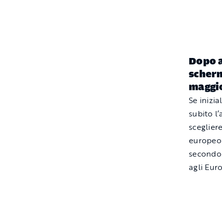
Dopo a
scherm
maggi
Se inizia
subito l’
sceglier
europeo 
secondo 
agli Eur