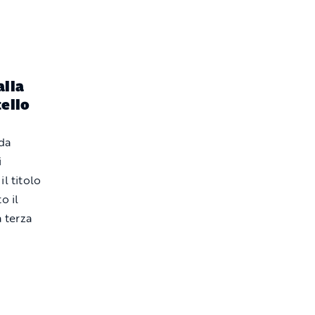
alla
tello
 da
i
l titolo
o il
a terza