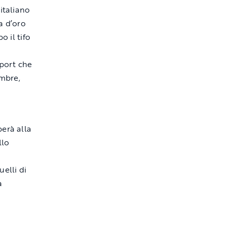
italiano
a d’oro
o il tifo
port che
embre,
perà alla
llo
elli di
a