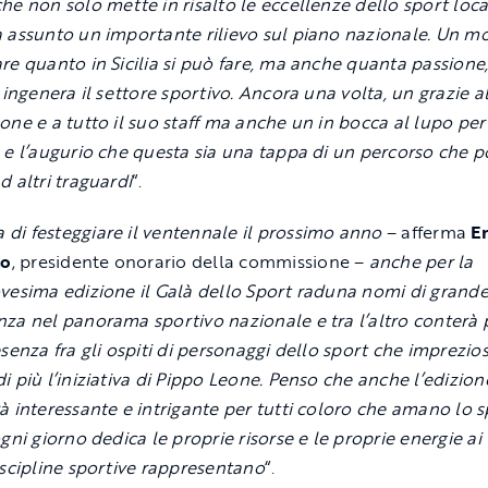
he non solo mette in risalto le eccellenze dello sport loc
 assunto un importante rilievo sul piano nazionale. Un m
re quanto in Sicilia si può fare, ma anche quanta passione
à ingenera il settore sportivo. Ancora una volta, un grazie a
one e a tutto il suo staff ma anche un in bocca al lupo pe
 e l’augurio che questa sia una tappa di un percorso che p
d altri traguardi
“.
a di festeggiare il ventennale il prossimo anno
– afferma
E
lo
, presidente onorario della commissione –
anche per la
vesima edizione il Galà dello Sport raduna nomi di grand
za nel panorama sportivo nazionale e tra l’altro conterà 
esenza fra gli ospiti di personaggi dello sport che imprezio
i più l’iniziativa di Pippo Leone. Penso che anche l’edizion
à interessante e intrigante per tutti coloro che amano lo s
gni giorno dedica le proprie risorse e le proprie energie ai 
iscipline sportive rappresentano
“.