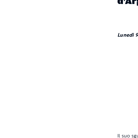
d’Ar
Lunedì 9
Il suo s