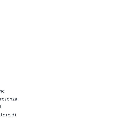
me
presenza
il
ttore di