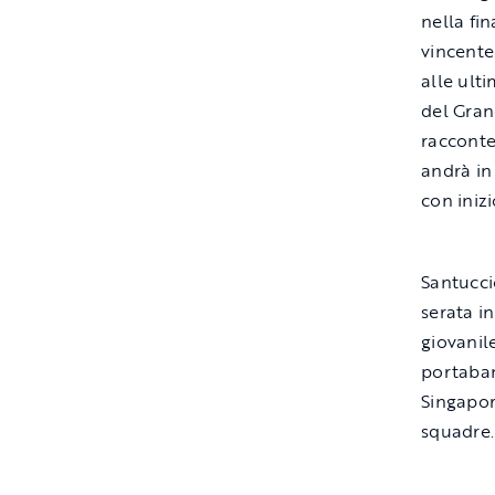
nella fi
vincente
alle ulti
del Gran
racconte
andrà in
con inizi
Santucci
serata i
giovanil
portaban
Singapor
squadre.