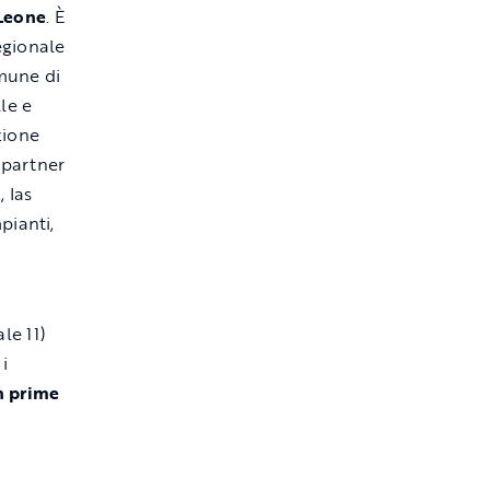
 Leone
.
È
egionale
omune di
le e
zione
 partner
, Ias
pianti,
le 11)
i
n prime