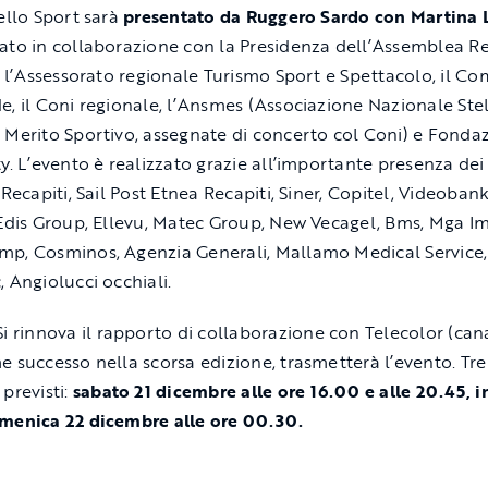
dello Sport sarà
presentato da Ruggero Sardo con Martina
ato in collaborazione con la Presidenza dell’Assemblea R
a, l’Assessorato regionale Turismo Sport e Spettacolo, il C
e, il Coni regionale, l’Ansmes (Associazione Nazionale Stel
 Merito Sportivo, assegnate di concerto col Coni) e Fonda
ty. L’evento è realizzato grazie all’importante presenza dei
 Recapiti, Sail Post Etnea Recapiti, Siner, Copitel, Videobank
 Edis Group, Ellevu, Matec Group, New Vecagel, Bms, Mga Im
p, Cosminos, Agenzia Generali, Mallamo Medical Service,
, Angiolucci occhiali.
Si rinnova il rapporto di collaborazione con Telecolor (cana
e successo nella scorsa edizione, trasmetterà l’evento. Tre 
previsti:
sabato 21 dicembre alle ore 16.00 e alle 20.45, i
menica 22 dicembre alle ore 00.30.