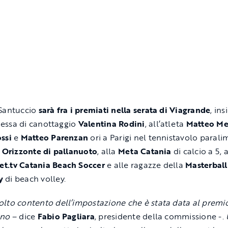
 Santuccio
sarà fra i premiati nella serata di Viagrande
, in
essa di canottaggio
Valentina Rodini
, all’atleta
Matteo Me
ssi
e
Matteo Parenzan
ori a Parigi nel tennistavolo parali
 Orizzonte di pallanuoto
,
alla
Meta Catania
di calcio a 5, a
t.tv
Catania Beach Soccer
e alle ragazze della
Masterball
y
di beach volley.
lto contento dell’impostazione che è stata data al premi
nno
– dice
Fabio Pagliara
, presidente della commissione -.