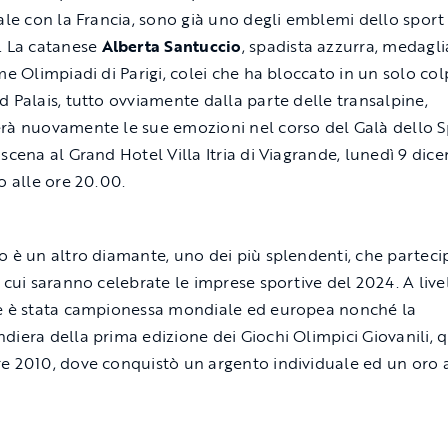
nale con la Francia, sono già uno degli emblemi dello sport 
. La catanese
Alberta Santuccio
, spadista azzurra, medagli
me Olimpiadi di Parigi, colei che ha bloccato in un solo colp
d Palais, tutto ovviamente dalla parte delle transalpine,
rà nuovamente le sue emozioni nel corso del Galà dello S
 scena al Grand Hotel Villa Itria di Viagrande, lunedì 9 dic
o alle ore 20.00.
o è un altro diamante, uno dei più splendenti, che parteci
n cui saranno celebrate le imprese sportive del 2024. A live
e è stata campionessa mondiale ed europea nonché la
diera della prima edizione dei Giochi Olimpici Giovanili, qu
e 2010, dove conquistò un argento individuale ed un oro 