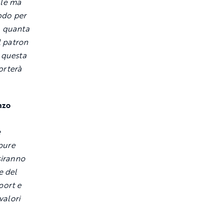
ale ma
odo per
, quanta
l patron
r questa
orterà
nzo
e
pure
siranno
e del
port e
valori