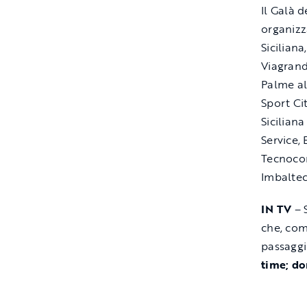
Il Galà 
organizz
Sicilian
Viagrand
Palme al
Sport Ci
Siciliana
Service,
Tecnocom
Imbaltec
IN TV
– 
che, com
passaggi 
time; do