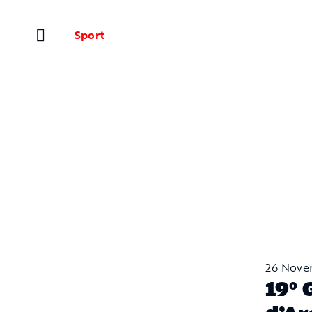
Salta
al
Sport
contenuto
26 Nove
19° 