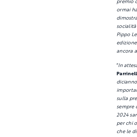
premio c
ormai ha
dimostra
socialit
Pippo Le
edizione
ancora a
“
In attes
Parrinel
dicianno
importan
sulla pr
sempre d
2024 sar
per chi o
che le d