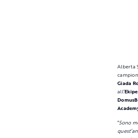
Alberta
campion
Giada Ro
all’
Ekipe
DomusBe
Academ
“
Sono mo
quest’a