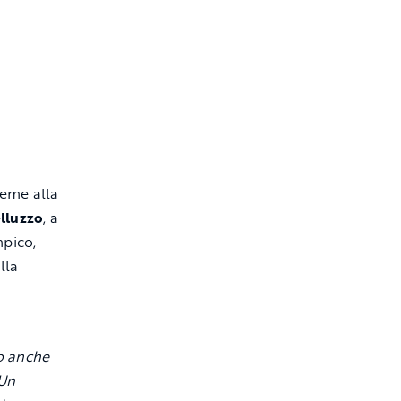
sieme alla
lluzzo
, a
mpico,
lla
o anche
Un