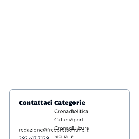
Contattaci
Categorie
Cronaca
Politica
Catania
Sport
Cronaca
Cultura
redazione@freepressonline.it
Sicilia
e
392 617 7139