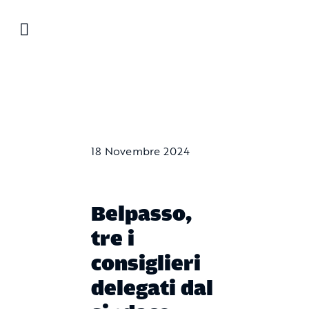
Salta
al
contenuto
18 Novembre 2024
Belpasso,
tre i
consiglieri
delegati dal