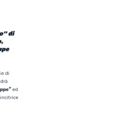
o” di
o,
ppe
le di
edrà
eppe”
ed
ncitrice