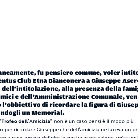
neamente, fu pensiero comune, voler intit
entus Club Etna Bianconera a Giuseppe Aser
 dell’intitolazione, alla presenza della fami
amici e dell’Amministrazione Comunale, ve
o l’obbiettivo di ricordare la figura di Giuse
ndogli un Memorial.
“Trofeo dell’Amicizia”
non è un caso bensì è il modo più
o per ricordare Giuseppe che dell’amicizia ne faceva un pr
 Non a caso, amava definire la nostra associazione, un’assoc