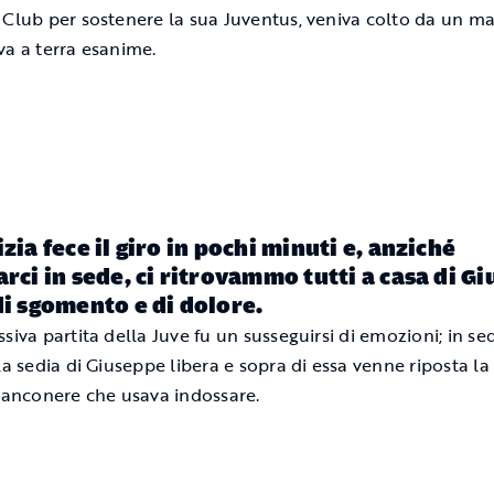
 Club per sostenere la sua Juventus, veniva colto da un mal
va a terra esanime.
izia fece il giro in pochi minuti e, anziché
arci in sede, ci ritrovammo tutti a casa di G
di sgomento e di dolore.
siva partita della Juve fu un susseguirsi di emozioni; in se
 la sedia di Giuseppe libera e sopra di essa venne riposta la
bianconere che usava indossare.