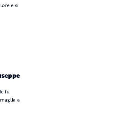
ore e si
iuseppe
de fu
 maglia a