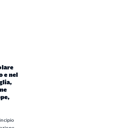
olare
o e nel
glia,
nne
ppe,
incipio
iazione