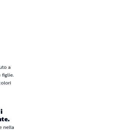
uto a
figlie.
colori
i
nte.
e nella