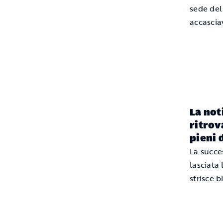
sede del
accascia
La not
ritrov
pieni 
La succes
lasciata
strisce 