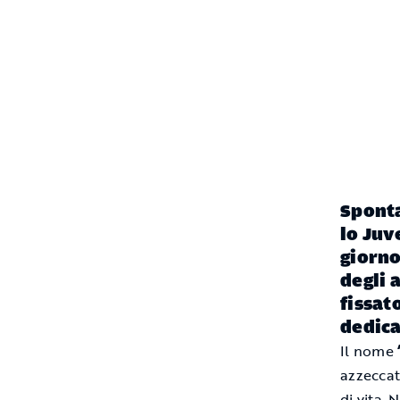
Sponta
lo Juv
giorno
degli 
fissat
dedica
Il nome
azzeccat
di vita.