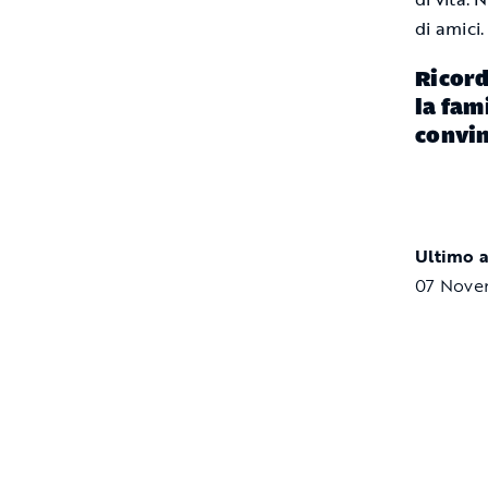
di amici.
Ricord
la fam
convin
Ultimo 
07 Nove