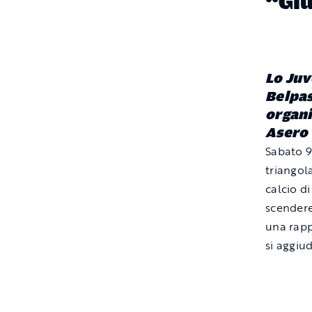
“Gi
Lo Juv
Belpas
organi
Asero
Sabato 9
triangol
calcio d
scendere
una rapp
si aggiu