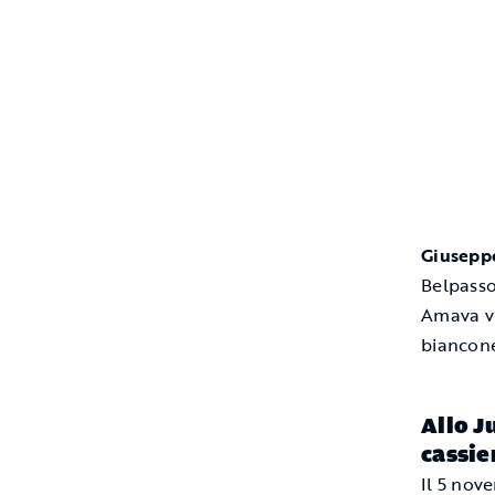
Giusepp
Belpasso
Amava vi
biancone
Allo J
cassie
Il 5 nov