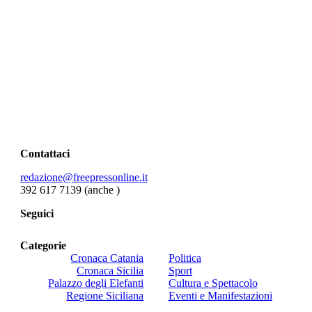
Contattaci
redazione@freepressonline.it
392 617 7139 (anche
)
Seguici
Categorie
Cronaca Catania
Politica
Cronaca Sicilia
Sport
Palazzo degli Elefanti
Cultura e Spettacolo
Regione Siciliana
Eventi e Manifestazioni