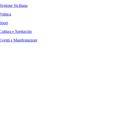
Regione Siciliana
Politica
Sport
Cultura e Spettacolo
Eventi e Manifestazioni