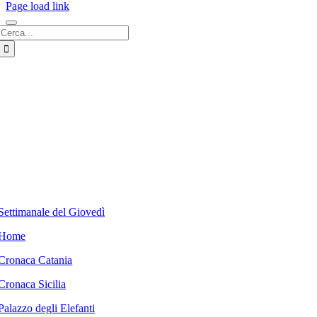
Page load link
Cerca
per:
Settimanale del Giovedì
Home
Cronaca Catania
Cronaca Sicilia
Palazzo degli Elefanti