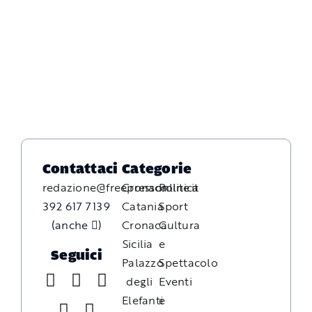
Contattaci
Categorie
redazione@freepressonline.it
Cronaca
Politica
392 617 7139
Catania
Sport
(anche
)
Cronaca
Cultura
Sicilia
e
Seguici
Palazzo
Spettacolo
degli
Eventi
Elefanti
e