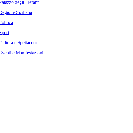
Palazzo degli Elefanti
Regione Siciliana
Politica
Sport
Cultura e Spettacolo
Eventi e Manifestazioni