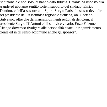
istituzionale e non solo, ci hanno dato fiducia. Catania ha risposto alla
grande ed abbiamo sentito forte il supporto del sindaco, Enrico
Trantino, e dell’assessore allo Sport, Sergio Parisi; lo stesso devo dire
del presidente dell’Assemblea regionale siciliana, on. Gaetano
Galvagno, oltre che dei massimi dirigenti regionali del Coni, il
presidente Sergio D’Antoni ed il suo vice vicario, Enzo Falzone.
Ritengo doveroso rivolgere alle personalità citate un ringraziamento
corale ed in tal senso accomuno anche gli sponsor”.