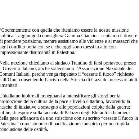
“Coerentemente con quella che riteniamo essere la nostra missione
politica – aggiunge la consigliera Gianina Ciancio – sentiamo il dovere
di prendere posizione, mentre assistiamo alle violenze e ai massacri che
ogni conflitto porta con sé e che oggi sono messi in atto con
impressionante disumanità in Palestina.”
Nella mozione chiediamo al sindaco Trantino di farsi portavoce presso
il Governo italiano, anche sollecitando l’Associazione Nazionale dei
Comuni Italiani, perché venga rispettato il “cessate il fuoco” richiesto
dall’Onu, consentendo l’arrivo nella Striscia di Gaza dei necessari aiuti
umanitari.
Chiediamo inoltre di impegnarsi a intensificare gli sforzi per la
promozione della cultura della pace a livello cittadino, favorendo la
nascita di iniziative a sostegno alle popolazioni colpite dalla guerra;
infine, di esporre sulla facciata di Palazzo degli Elefanti la bandiera
della pace affiancata da uno striscione con su scritto “cessate il fuoco in
Palestina” come simbolo di pacificazione e auspicio per una rapida
conclusione delle ostilità.