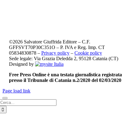
©
2026
Salvatore Giuffrida Editore – C.F.
GFFSVT70P30C351O – P. IVA e Reg. Imp. CT
05834830878 –
Privacy policy
–
Cookie policy
Sede legale: Via Grazia Deledda 2, 95128 Catania (CT)
Designed by
Free Press Online è una testata giornalistica registrata
presso il Tribunale di Catania n.2/2020 del 02/03/2020
Page load link
Cerca
per: