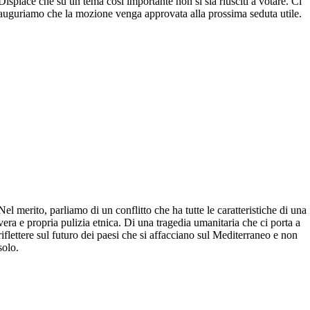
Dispiace che su un tema così importante non si sia riusciti a votare. Ci
auguriamo che la mozione venga approvata alla prossima seduta utile.
Nel merito, parliamo di un conflitto che ha tutte le caratteristiche di una
vera e propria pulizia etnica. Di una tragedia umanitaria che ci porta a
riflettere sul futuro dei paesi che si affacciano sul Mediterraneo e non
solo.