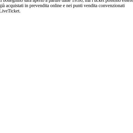
Il botteghino sarà aperto a partire dalle 19:00, ma i ticket possono esser
già acquistati in prevendita online e nei punti vendita convenzionati
LiveTicket.