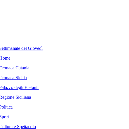
Settimanale del Giovedì
Home
Cronaca Catania
Cronaca Sicilia
Palazzo degli Elefanti
Regione Siciliana
Politica
Sport
Cultura e Spettacolo