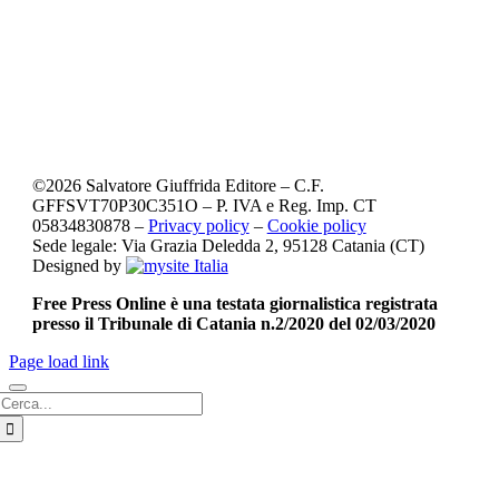
©
2026
Salvatore Giuffrida Editore – C.F.
GFFSVT70P30C351O – P. IVA e Reg. Imp. CT
05834830878 –
Privacy policy
–
Cookie policy
Sede legale: Via Grazia Deledda 2, 95128 Catania (CT)
Designed by
Free Press Online è una testata giornalistica registrata
presso il Tribunale di Catania n.2/2020 del 02/03/2020
Page load link
Cerca
per: