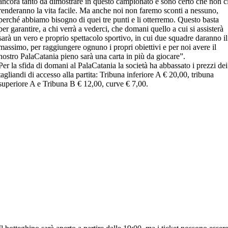
ancora tanto da dimostrare in questo campionato e sono certo che non c
renderanno la vita facile. Ma anche noi non faremo sconti a nessuno,
perché abbiamo bisogno di quei tre punti e li otterremo. Questo basta
per garantire, a chi verrà a vederci, che domani quello a cui si assisterà
sarà un vero e proprio spettacolo sportivo, in cui due squadre daranno il
massimo, per raggiungere ognuno i propri obiettivi e per noi avere il
nostro PalaCatania pieno sarà una carta in più da giocare”.
Per la sfida di domani al PalaCatania la società ha abbassato i prezzi dei
tagliandi di accesso alla partita: Tribuna inferiore A € 20,00, tribuna
superiore A e Tribuna B € 12,00, curve € 7,00.