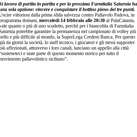
Si lavora di partita in partita e per la prossima Farmitalia Saturnia h
una sola opzione: vincere e conquistare il bottino pieno dei tre punti.
Uscire vittoriosi dalla prima sfida salvezza contro Pallavolo Padova, in
programma domani,
mercoledì 14 febbraio alle 20:30
al PalaCatania,
vale quanto o più di uno scudetto, perché per i biancoblu di Farmitalia
Saturnia potrebbe garantire la permanenza nel campionato di volley più
bello e più difficile al mondo, la SuperLega Credem Banca. Per questo
già da giorni la società, lo staff tecnico, i giocatori e gli stessi supporter
più affezionati, attraverso i loro canali, lanciano un appello alla città
“sosteneteci e siate parte di questo momento storico per tutto il
movimento pallavolistico siciliano”.