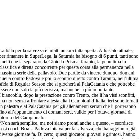
La lotta per la salvezza è infatti ancora tutta aperta. Allo stato attuale,
per rimanere in SuperLega, la Saturnia ha bisogno di 6 punti, tanti sono
quelli che la separano da Gioiella Prisma Taranto, la penultima in
classifica e diretta concorrente per questa corsa alla permanenza nella
massima serie della pallavolo. Due partite da vincere dunque, domani
quella contro Padova e poi lo scontro diretto contro Taranto, nell’ultima
sfida di Regular Season che si giocherà al PalaCatania e che potrebbe
essere non solo la più decisiva, ma anche la più importante.
I biancoblu, dopo la prestazione contro Trento, che li ha visti sconfitti,
ma non senza affrontare a testa alta i Campioni d’Italia, ieri sono tornati
in palestra e al PalaCatania per gli allenamenti serrati che li porteranno
fino all’appuntamento di domani sera, valido per l’ottava giornata di
ritorno del Campionato.
“Non sarà semplice, ma noi siamo pronti anche a questo. – esordisce
così coach
Bua
– Padova lottava per la salvezza, che ha raggiunto già
diverse giornate fa. Di certo, questi giocatori giovani e grintosi, hanno