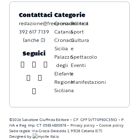
Contattaci
Categorie
redazione@freepressonline.it
Cronaca
Politica
392 617 7139
Catania
Sport
(anche
)
Cronaca
Cultura
Sicilia
e
Seguici
Palazzo
Spettacolo
degli
Eventi
Elefanti
e
Regione
Manifestazioni
Siciliana
©
2026
Salvatore Giuffrida Editore – C.F. GFFSVT70P30C351O – P.
IVA e Reg. Imp. CT 05834830878 –
Privacy policy
–
Cookie policy
Sede legale: Via Grazia Deledda 2, 95128 Catania (CT)
Designed by