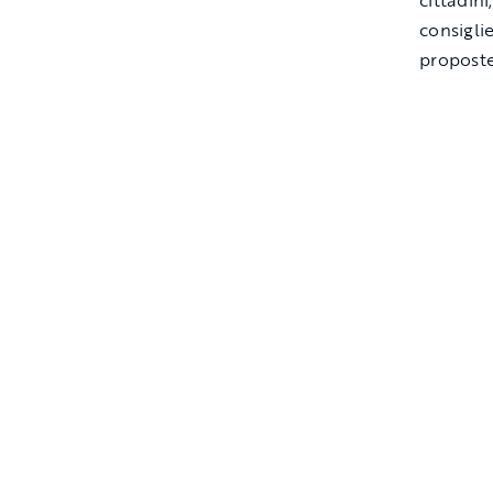
cittadini
consigli
proposte