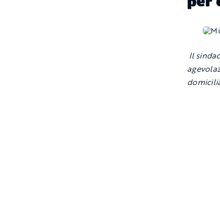
per 
Il sindac
agevolaz
domicili