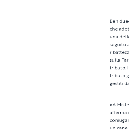
Ben duec
che adot
una dell
seguito 
ribattez
sulla Tar
tributo.
tributo g
gestiti d
«A Miste
afferma 
coniugan
un cane c