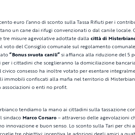
ento euro l’anno di sconto sulla Tassa Rifiuti per i contrib
tano un cane dai rifugi convenzionati o dal canile locale.
e tre misure agevolative adottate dalla
città di Misterbian
al voto del Consiglio comunale sul regolamento comunale T
zato
“Bonus svuota canili”
si affianca alla riduzione del 5 
i per i cittadini che sceglieranno la domiciliazione bancari
 Il civico consesso ha inoltre votato per esentare integralm
li immobili confiscati alla mafia nel territorio di Misterbia
a associazioni o enti no profit.
rbianco tendiamo la mano ai cittadini sulla tassazione c
il sindaco
Marco Corsaro
– attraverso delle agevolazioni c
o innovazione e buon senso. Lo sconto sulla Tari per chi 
oglie tre obiettivi: incentiva le adozioni degli amici a qua