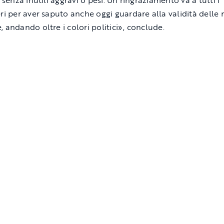
, senza inutili aggravi o pesi. Un ringraziamento va a tutti i
eri per aver saputo anche oggi guardare alla validità delle
, andando oltre i colori politici», conclude.