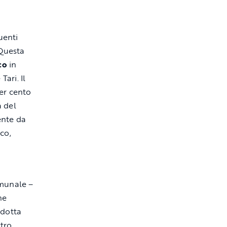
uenti
 Questa
co
in
ari. Il
per cento
a del
ente da
nco,
omunale –
he
adotta
ttro