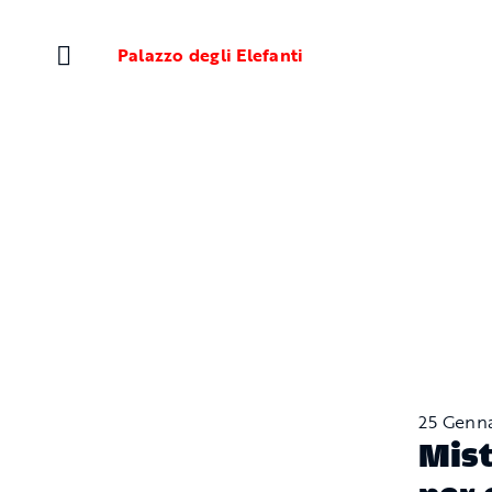
Salta
al
Palazzo degli Elefanti
contenuto
25 Genn
Mist