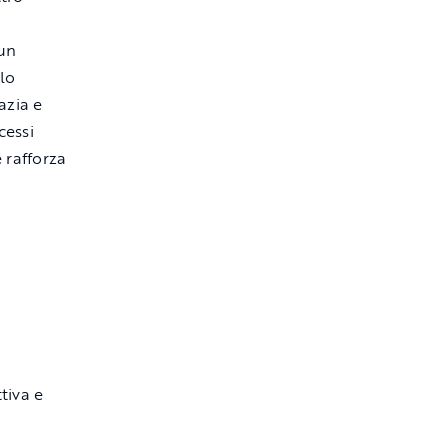
 un
 lo
azia e
cessi
e rafforza
tiva e