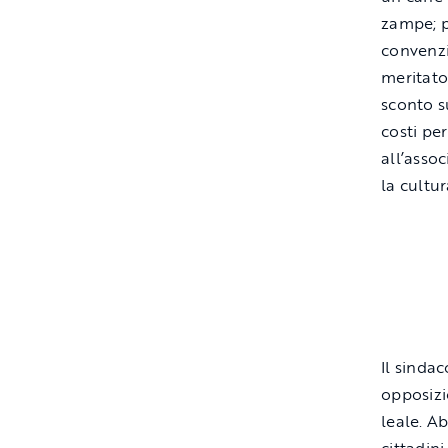
zampe; pu
convenzi
meritato 
sconto s
costi per
all’assoc
la cultur
Il sinda
opposizi
leale. A