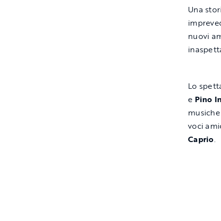
Una stori
imprevedi
nuovi am
inaspett
Lo spett
e
Pino I
musiche 
voci am
Caprio
.