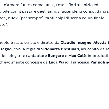
a d’amore “unica come tante, rose e fiori all’inizio ed
bile con il passare degli anni. Si accende, si consolida, si 
ori, nuovi “per sempre”, tanti colpi di scena ed un finale
ato”.
acolo è stato scritto e diretto da
Claudio Insegno
,
Alessia 
nsegno
, con la regia di
Siddharta Prestinari
, arricchito dall
dell’elegante cantautore
Bungaro
e
Max Calò
, impreziosi
ichevolmente concesse da
Luca Ward
,
Francesco Pannofin