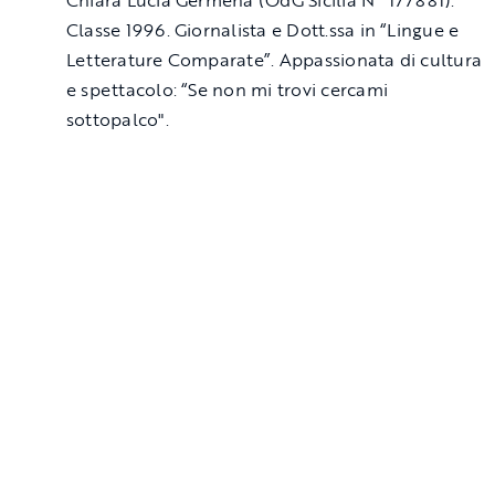
Chiara Lucia Germenà (OdG Sicilia N^ 177881).
Classe 1996. Giornalista e Dott.ssa in “Lingue e
Letterature Comparate”. Appassionata di cultura
e spettacolo: “Se non mi trovi cercami
sottopalco".