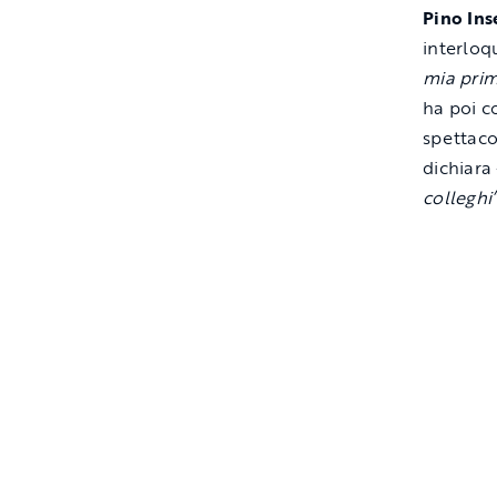
Pino In
interloq
mia prim
ha poi c
spettaco
dichiara
colleghi”