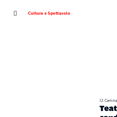
Salta
al
Cultura e Spettacolo
contenuto
12 Genn
Teat