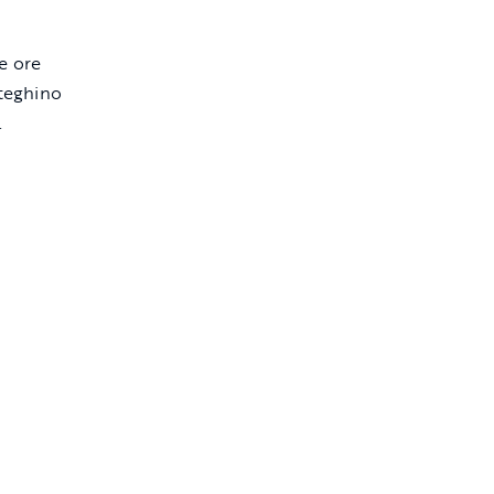
e ore
tteghino
.