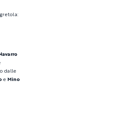
sgretola:
Navarro
e
to dalle
o
e
Mino