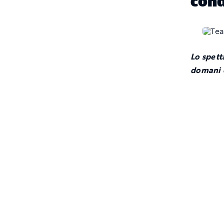
cond
Lo spett
domani 