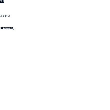
ra
stasera,