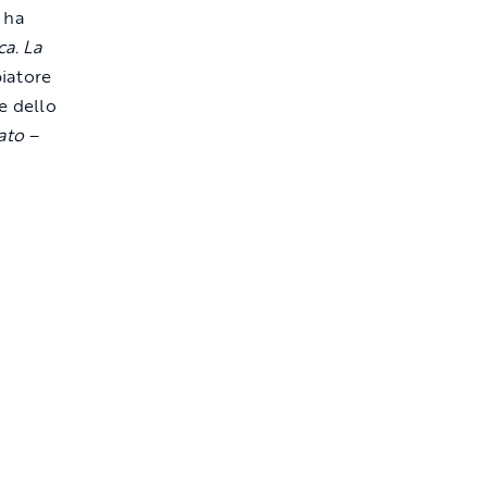
 ha
ca. La
iatore
e dello
mato
–