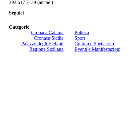
392 617 7139 (anche
)
Seguici
Categorie
Cronaca Catania
Politica
Cronaca Sicilia
Sport
Palazzo degli Elefanti
Cultura e Spettacolo
Regione Siciliana
Eventi e Manifestazioni