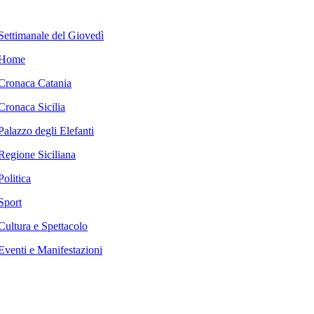
Settimanale del Giovedì
Home
Cronaca Catania
Cronaca Sicilia
Palazzo degli Elefanti
Regione Siciliana
Politica
Sport
Cultura e Spettacolo
Eventi e Manifestazioni