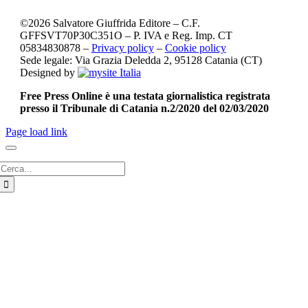
©
2026
Salvatore Giuffrida Editore – C.F.
GFFSVT70P30C351O – P. IVA e Reg. Imp. CT
05834830878 –
Privacy policy
–
Cookie policy
Sede legale: Via Grazia Deledda 2, 95128 Catania (CT)
Designed by
Free Press Online è una testata giornalistica registrata
presso il Tribunale di Catania n.2/2020 del 02/03/2020
Page load link
Cerca
per: