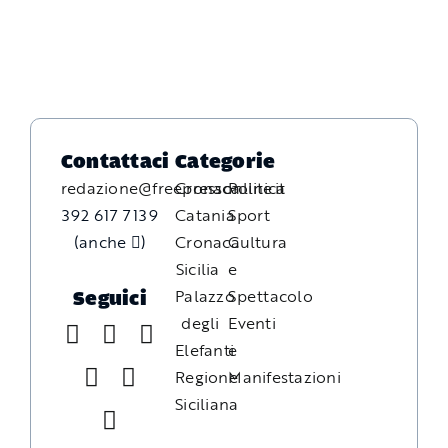
Contattaci
Categorie
redazione@freepressonline.it
Cronaca
Politica
392 617 7139
Catania
Sport
(anche
)
Cronaca
Cultura
Sicilia
e
Palazzo
Spettacolo
Seguici
degli
Eventi
Elefanti
e
Regione
Manifestazioni
Siciliana