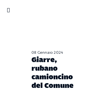
Salta
al
contenuto
08 Gennaio 2024
Giarre,
rubano
camioncino
del Comune