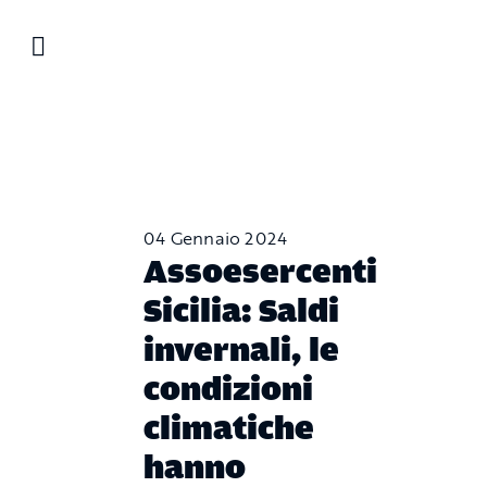
Salta
al
contenuto
04 Gennaio 2024
Assoesercenti
Sicilia
:
Saldi
invernali, le
condizioni
climatiche
hanno