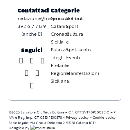
Contattaci
Categorie
redazione@freepressonline.it
Cronaca
Politica
392 617 7139
Catania
Sport
(anche
)
Cronaca
Cultura
Sicilia
e
Palazzo
Spettacolo
Seguici
degli
Eventi
Elefanti
e
Regione
Manifestazioni
Siciliana
©
2026
Salvatore Giuffrida Editore – C.F. GFFSVT70P30C351O – P.
IVA e Reg. Imp. CT 05834830878 –
Privacy policy
–
Cookie policy
Sede legale: Via Grazia Deledda 2, 95128 Catania (CT)
Designed by