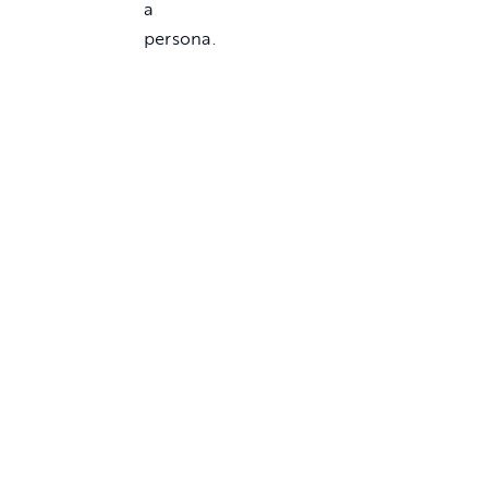
a
person