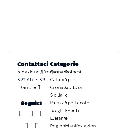
Contattaci
Categorie
redazione@freepressonline.it
Cronaca
Politica
392 617 7139
Catania
Sport
(anche
)
Cronaca
Cultura
Sicilia
e
Palazzo
Spettacolo
Seguici
degli
Eventi
Elefanti
e
Regione
Manifestazioni