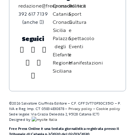
redazione@freepressonline.it
Cronaca
Politica
392 617 7139
Catania
Sport
(anche
)
Cronaca
Cultura
Sicilia
e
Palazzo
Spettacolo
Seguici
degli
Eventi
Elefanti
e
Regione
Manifestazioni
Siciliana
©
2026
Salvatore Giuffrida Editore – C.F. GFFSVT70P30C351O – P.
IVA e Reg. Imp. CT 05834830878 –
Privacy policy
–
Cookie policy
Sede legale: Via Grazia Deledda 2, 95128 Catania (CT)
Designed by
Free Press Online è una testata giornalistica registrata presso il
Tribunale di Catania n.2/2020 del 02/03/2020