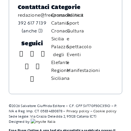
Contattaci
Categorie
redazione@freepressonline.it
Cronaca
Politica
392 617 7139
Catania
Sport
(anche
)
Cronaca
Cultura
Sicilia
e
Seguici
Palazzo
Spettacolo
degli
Eventi
Elefanti
e
Regione
Manifestazioni
Siciliana
©
2026
Salvatore Giuffrida Editore – C.F. GFFSVT70P30C351O – P.
IVA e Reg. Imp. CT 05834830878 –
Privacy policy
–
Cookie policy
Sede legale: Via Grazia Deledda 2, 95128 Catania (CT)
Designed by
Free Press Online è una testata giornalistica registrata presso il