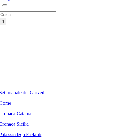
Cerca
per:
Settimanale del Giovedì
Home
Cronaca Catania
Cronaca Sicilia
Palazzo degli Elefanti