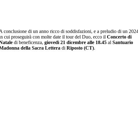
A conclusione di un anno ricco di soddisfazioni, e a preludio di un 202
in cui proseguirà con molte date il tour del Duo, ecco il
Concerto di
Natale
di beneficenza,
giovedì 21 dicembre alle 18.45
al
Santuario
Madonna della Sacra Lettera
di
Riposto (CT)
.