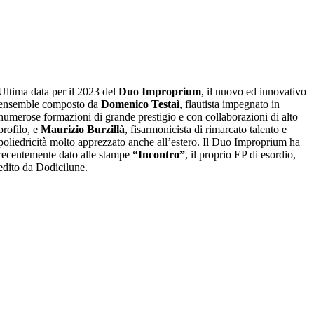
Ultima data per il 2023 del
Duo Improprium
, il nuovo ed innovativo
ensemble composto da
Domenico Testaì
, flautista impegnato in
numerose formazioni di grande prestigio e con collaborazioni di alto
profilo, e
Maurizio Burzillà
, fisarmonicista di rimarcato talento e
poliedricità molto apprezzato anche all’estero. Il Duo Improprium ha
recentemente dato alle stampe
“Incontro”
, il proprio EP di esordio,
edito da Dodicilune.