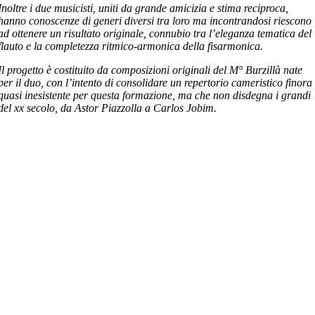
Inoltre i due musicisti, uniti da grande amicizia e stima reciproca,
hanno conoscenze di generi diversi tra loro ma incontrandosi riescono
ad ottenere un risultato originale, connubio tra l’eleganza tematica del
flauto e la completezza ritmico-armonica della fisarmonica.
Il progetto è costituito da composizioni originali del M° Burzillà nate
per il duo, con l’intento di consolidare un repertorio cameristico finora
quasi inesistente per questa formazione, ma che non disdegna i grandi
del xx secolo, da Astor Piazzolla a Carlos Jobim.