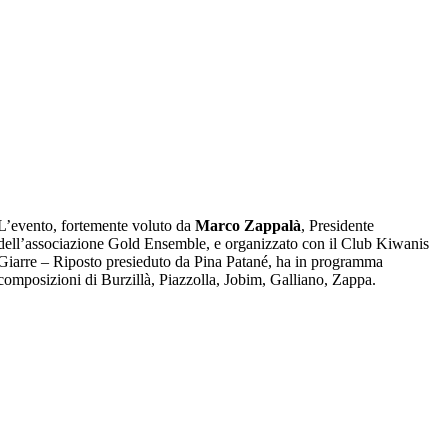
L’evento, fortemente voluto da
Ma
rc
o Zappalà
, Presidente
dell’associazione Gold Ensemble, e organizzato con il Club Kiwanis
Giarre – Riposto presieduto da Pina Patané, ha in programma
composizioni di Burzillà, Piazzolla, Jobim, Galliano, Zappa.