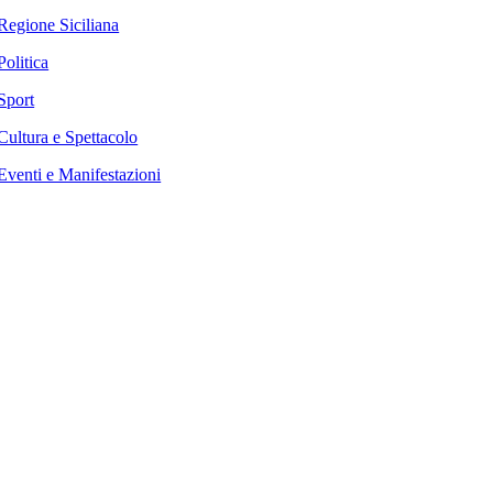
Regione Siciliana
Politica
Sport
Cultura e Spettacolo
Eventi e Manifestazioni