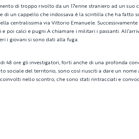
nto di troppo rivolto da un 17enne straniero ad un suo 
re di un cappello che indossava è la scintilla che ha fatto 
 nella centralissima via Vittorio Emanuele. Successivamente
ti e poi calci e pugni.A chiamare i militari i passanti. All’arri
ri i giovani si sono dati alla fuga.
di 48 ore gli investigatori, forti anche di una profonda co
to sociale del territorio, sono così riusciti a dare un nome a
coinvolti nello scontro, che sono stati rintracciati e convoc
.