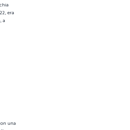
chia
22, era
, a
 con una