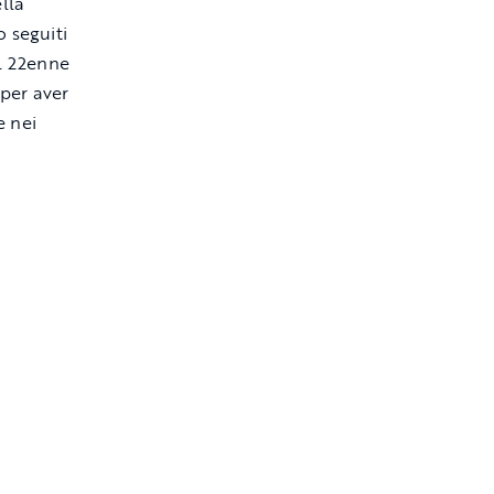
lla
 seguiti
il 22enne
 per aver
e nei