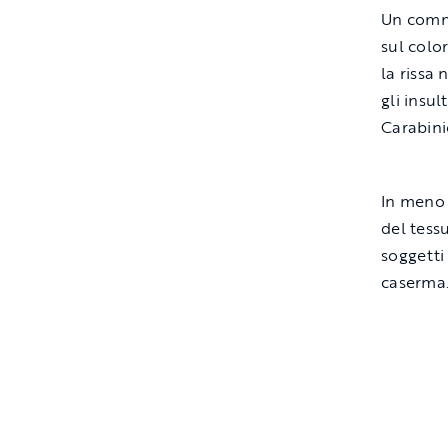
Un comme
sul colo
la rissa
gli insul
Carabinie
In meno 
del tessu
soggetti 
caserma