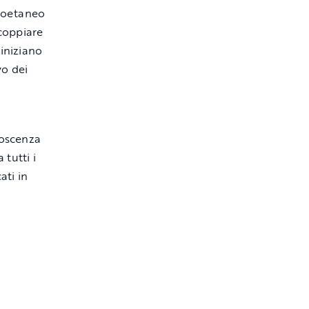
coetaneo
scoppiare
 iniziano
vo dei
noscenza
 tutti i
ati in