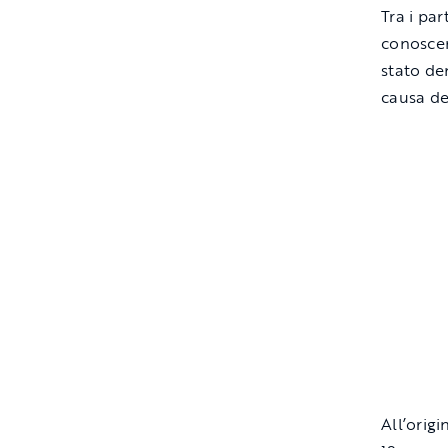
Tra i pa
conoscen
stato den
causa de
All’orig