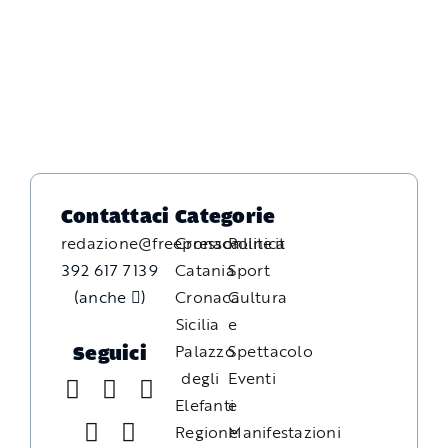
Contattaci
Categorie
redazione@freepressonline.it
Cronaca
Politica
392 617 7139
Catania
Sport
(anche
)
Cronaca
Cultura
Sicilia
e
Palazzo
Spettacolo
Seguici
degli
Eventi
Elefanti
e
Regione
Manifestazioni