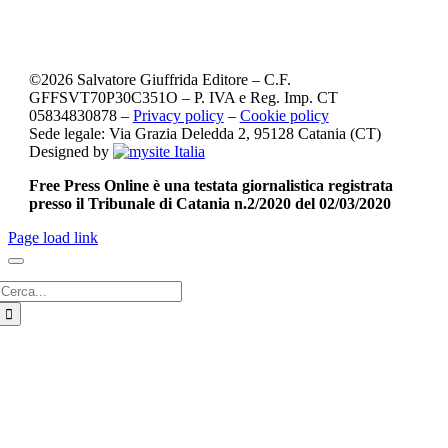
©
2026
Salvatore Giuffrida Editore – C.F.
GFFSVT70P30C351O – P. IVA e Reg. Imp. CT
05834830878 –
Privacy policy
–
Cookie policy
Sede legale: Via Grazia Deledda 2, 95128 Catania (CT)
Designed by
Free Press Online è una testata giornalistica registrata
presso il Tribunale di Catania n.2/2020 del 02/03/2020
Page load link
Cerca
per: