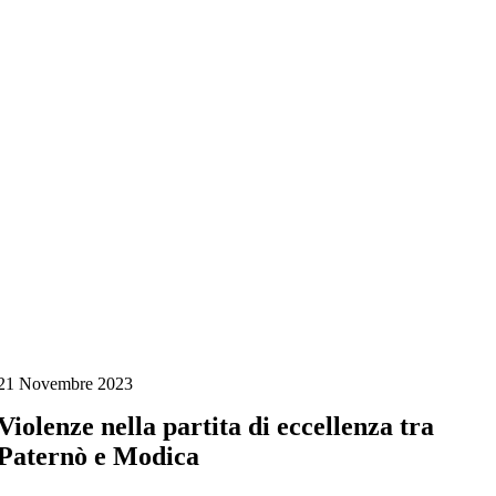
Salta
al
contenuto
21 Novembre 2023
Violenze nella partita di eccellenza tra
Paternò e Modica