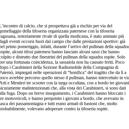
L’incontro di calcio, che si prospettava già a rischio per via del
gemellaggio della tifoseria organizzata paternese con la tifoseria
ragusana, notoriamente rivale di quella modicana, è stato animato più
dagli eventi occorsi fuori dal campo che dalle prestazioni sportive: già
nel primo pomeriggio, infatti, durante l’arrivo del pullman della squadra
ospite, alcuni tifosi paternesi hanno lanciato alcuni sassi che hanno
colpito e distrutto due finestrini del pullman della squadra ospite. Solo
per una fortunata coincidenza, la sassaiola non ha causato feriti. Poco
dopo i Carabinieri della Sezione Radiomobile della Compagnia di
Paternò, impiegati nelle operazioni di “bonifica” del tragitto che da lì a
poco avrebbe percorso quello stesso il pullman, hanno intercettato in vi
Arti e Mestieri tre scooter con la targa occultata, con a bordo tre giovan
sicuramente malintenzionati che, alla vista dei Carabinieri, si sono dati
alla fuga. Dopo un breve inseguimento, i Carabinieri hanno bloccato i
tre motoveicoli, e hanno perquisito i giovani a bordo, che avevano in
tasca dei passamontagna e tutti erano armati di bastoni che, molto
probabilmente, volevano adoperare contro la tifoseria ospite.