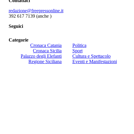
Contattaci
redazione@freepressonline.it
392 617 7139 (anche
)
Seguici
Categorie
Cronaca Catania
Politica
Cronaca Sicilia
Sport
Palazzo degli Elefanti
Cultura e Spettacolo
Regione Siciliana
Eventi e Manifestazioni