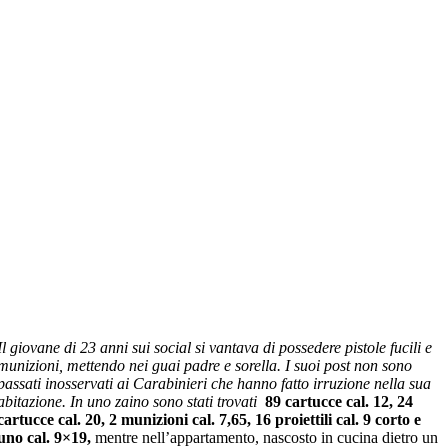
Il giovane di 23 anni sui social si vantava di possedere pistole fucili e
munizioni, mettendo nei guai padre e sorella. I suoi post non sono
passati inosservati ai Carabinieri che hanno fatto irruzione nella sua
abitazione. In uno zaino sono stati trovati
89 cartucce cal. 12, 24
cartucce cal. 20, 2 munizioni cal. 7,65, 16 proiettili cal. 9 corto e
uno cal. 9×19,
mentre nell’appartamento, nascosto in cucina dietro un