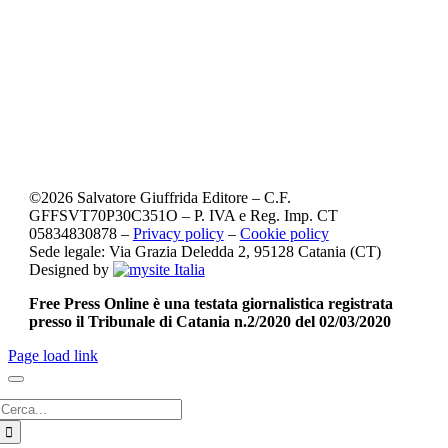
©
2026
Salvatore Giuffrida Editore – C.F.
GFFSVT70P30C351O – P. IVA e Reg. Imp. CT
05834830878 –
Privacy policy
–
Cookie policy
Sede legale: Via Grazia Deledda 2, 95128 Catania (CT)
Designed by
Free Press Online è una testata giornalistica registrata
presso il Tribunale di Catania n.2/2020 del 02/03/2020
Page load link
Cerca
per: