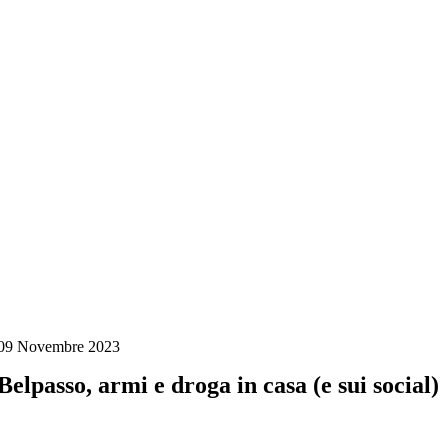
Salta
al
contenuto
09 Novembre 2023
Belpasso, armi e droga in casa (e sui social)