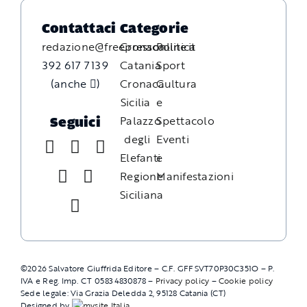
Contattaci
Categorie
redazione@freepressonline.it
Cronaca
Politica
392 617 7139
Catania
Sport
(anche
)
Cronaca
Cultura
Sicilia
e
Palazzo
Spettacolo
Seguici
degli
Eventi
Elefanti
e
Regione
Manifestazioni
Siciliana
©
2026
Salvatore Giuffrida Editore – C.F. GFFSVT70P30C351O – P.
IVA e Reg. Imp. CT 05834830878 –
Privacy policy
–
Cookie policy
Sede legale: Via Grazia Deledda 2, 95128 Catania (CT)
Designed by