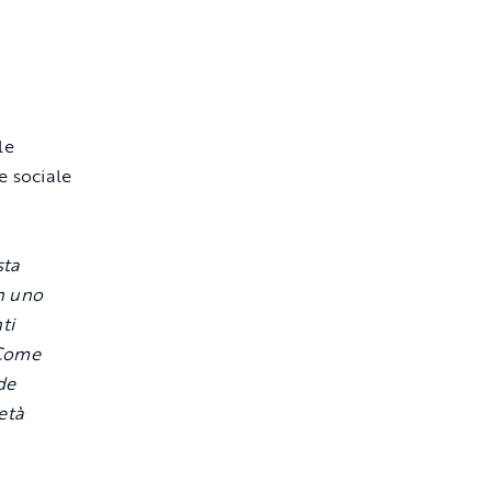
le
e sociale
sta
n uno
ti
 Come
de
età