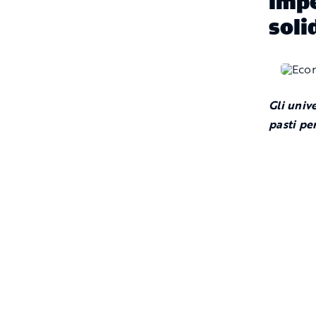
impe
soli
Gli univ
pasti per