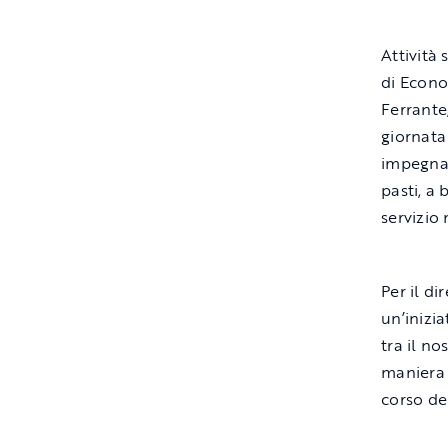
Attività
di Econo
Ferrante,
giornata
impegnan
pasti, a
servizio 
Per il d
un’inizi
tra il no
maniera 
corso del