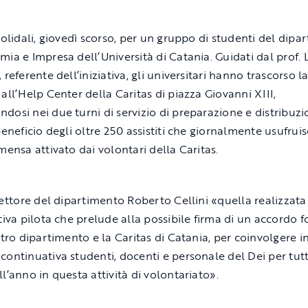
 solidali, giovedì scorso, per un gruppo di studenti del dip
mia e Impresa dell’Università di Catania. Guidati dal prof. L
 referente dell’iniziativa, gli universitari hanno trascorso l
 all’Help Center della Caritas di piazza Giovanni XIII,
dosi nei due turni di servizio di preparazione e distribuz
 beneficio degli oltre 250 assistiti che giornalmente usufrui
mensa attivato dai volontari della Caritas.
irettore del dipartimento Roberto Cellini «quella realizzata
ativa pilota che prelude alla possibile firma di un accordo 
stro dipartimento e la Caritas di Catania, per coinvolgere i
continuativa studenti, docenti e personale del Dei per tutt
l’anno in questa attività di volontariato».