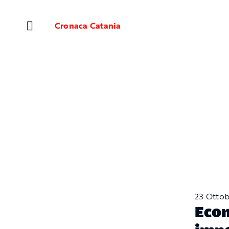
Salta
al
Cronaca Catania
contenuto
23 Otto
Econ