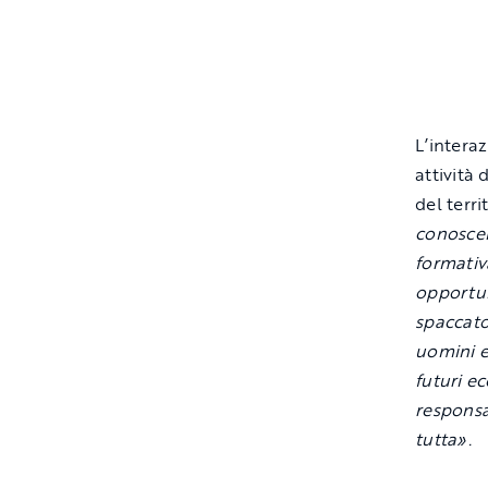
L’interaz
attività
del terri
conoscen
formativ
opportun
spaccato
uomini e
futuri e
responsa
tutta».