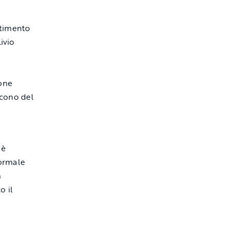
artimento
ivio
a
ione
scono del
 è
formale
n
o il