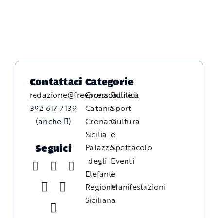
Contattaci
Categorie
redazione@freepressonline.it
Cronaca
Politica
392 617 7139
Catania
Sport
(anche
)
Cronaca
Cultura
Sicilia
e
Palazzo
Spettacolo
Seguici
degli
Eventi
Elefanti
e
Regione
Manifestazioni
Siciliana