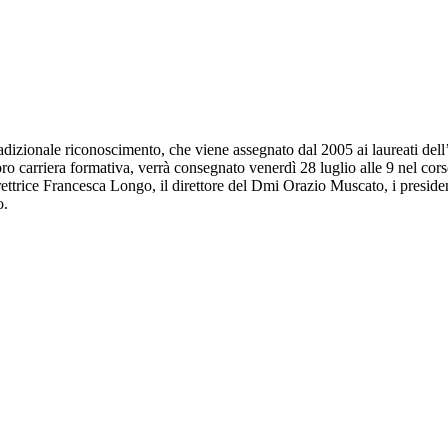
radizionale riconoscimento, che viene assegnato dal 2005 ai laureati dell
oro carriera formativa, verrà consegnato venerdì 28 luglio alle 9 nel cor
ettrice Francesca Longo, il direttore del Dmi Orazio Muscato, i preside
o.