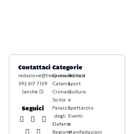
Contattaci
Categorie
redazione@freepressonline.it
Cronaca
Politica
392 617 7139
Catania
Sport
(anche
)
Cronaca
Cultura
Sicilia
e
Palazzo
Spettacolo
Seguici
degli
Eventi
Elefanti
e
Regione
Manifestazioni