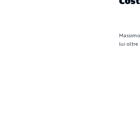
Cost
Massimo 
lui oltr