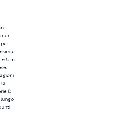
are
a con
 per
nesimo
 e C in
se,
tagioni
 la
erie D
n lungo
punti.