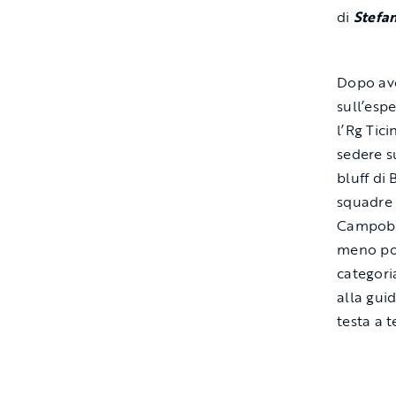
di
Stefa
Dopo aver
sull’esp
l’Rg Tic
sedere s
bluff di
squadre 
Campobel
meno pos
categoria
alla gui
testa a t