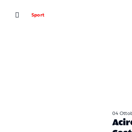
Salta
al
Sport
contenuto
04 Otto
Acir