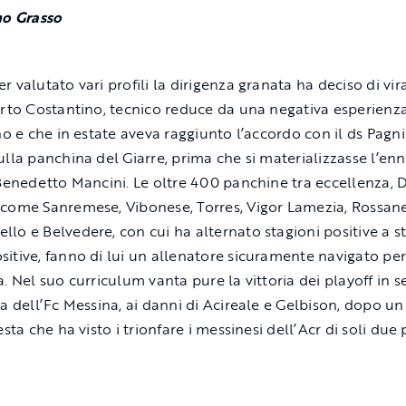
no Grasso
 valutato vari profili la dirigenza granata ha deciso di vir
erto Costantino, tecnico reduce da una negativa esperienz
ino e che in estate aveva raggiunto l’accordo con il ds Pagni
ulla panchina del Giarre, prima che si materializzasse l’en
 Benedetto Mancini. Le oltre 400 panchine tra eccellenza, D
come Sanremese, Vibonese, Torres, Vigor Lamezia, Rossane
lo e Belvedere, con cui ha alternato stagioni positive a s
itive, fanno di lui un allenatore sicuramente navigato per
. Nel suo curriculum vanta pure la vittoria dei playoff in s
da dell’Fc Messina, ai danni di Acireale e Gelbison, dopo u
esta che ha visto i trionfare i messinesi dell’Acr di soli due 