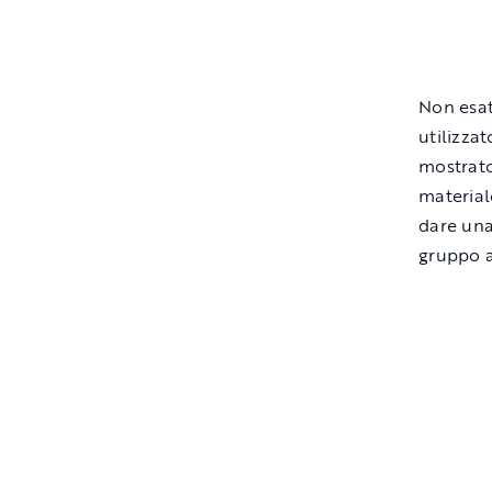
Non esat
utilizzat
mostrato
material
dare una
gruppo a