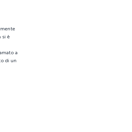
ormente
 si è
iamato a
to di un