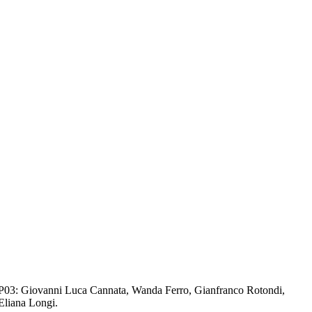
P03: Giovanni Luca Cannata, Wanda Ferro, Gianfranco Rotondi,
Eliana Longi.