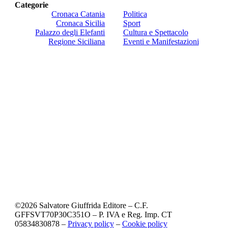
Categorie
Cronaca Catania
Politica
Cronaca Sicilia
Sport
Palazzo degli Elefanti
Cultura e Spettacolo
Regione Siciliana
Eventi e Manifestazioni
©
2026
Salvatore Giuffrida Editore – C.F.
GFFSVT70P30C351O – P. IVA e Reg. Imp. CT
05834830878 –
Privacy policy
–
Cookie policy