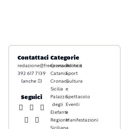
Contattaci
Categorie
redazione@freepressonline.it
Cronaca
Politica
392 617 7139
Catania
Sport
(anche
)
Cronaca
Cultura
Sicilia
e
Palazzo
Spettacolo
Seguici
degli
Eventi
Elefanti
e
Regione
Manifestazioni
Siciliana