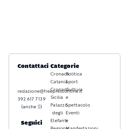
Contattaci
Categorie
Cronaca
Politica
Catania
Sport
Cronaca
Cultura
redazione@freepressonline.it
Sicilia
e
392 617 7139
Palazzo
Spettacolo
(anche
)
degli
Eventi
Elefanti
e
Seguici
Regione
Manifestazioni